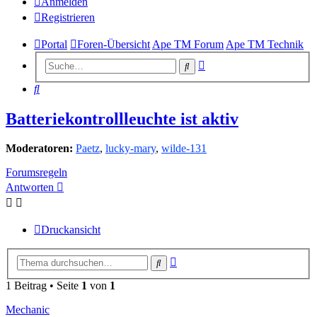
Anmelden
Registrieren
Portal
Foren-Übersicht
Ape TM Forum
Ape TM Technik
Erweiterte
Suche
Suche
Suche
Batteriekontrollleuchte ist aktiv
Moderatoren:
Paetz
,
lucky-mary
,
wilde-131
Forumsregeln
Antworten
Druckansicht
Erweiterte
Suche
Suche
1 Beitrag • Seite
1
von
1
Mechanic