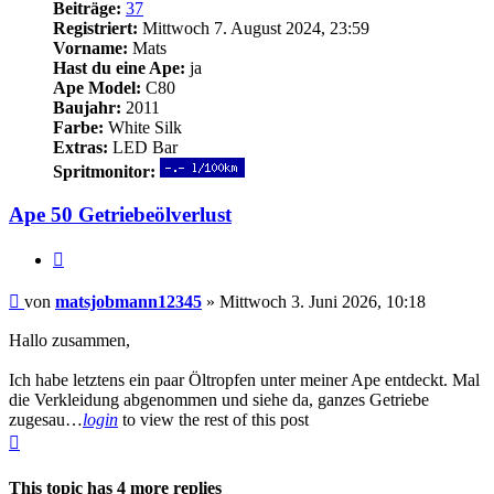
Beiträge:
37
Registriert:
Mittwoch 7. August 2024, 23:59
Vorname:
Mats
Hast du eine Ape:
ja
Ape Model:
C80
Baujahr:
2011
Farbe:
White Silk
Extras:
LED Bar
Spritmonitor:
Ape 50 Getriebeölverlust
Zitieren
Beitrag
von
matsjobmann12345
»
Mittwoch 3. Juni 2026, 10:18
Hallo zusammen,
Ich habe letztens ein paar Öltropfen unter meiner Ape entdeckt. Mal
die Verkleidung abgenommen und siehe da, ganzes Getriebe
zugesau…
login
to view the rest of this post
Nach
oben
This topic has
4
more replies