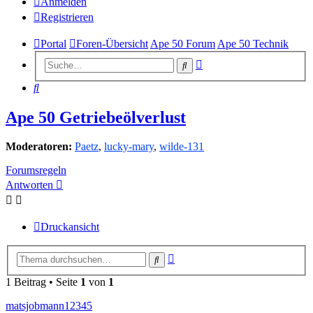
Anmelden
Registrieren
Portal
Foren-Übersicht
Ape 50 Forum
Ape 50 Technik
Erweiterte
Suche
Suche
Suche
Ape 50 Getriebeölverlust
Moderatoren:
Paetz
,
lucky-mary
,
wilde-131
Forumsregeln
Antworten
Druckansicht
Erweiterte
Suche
Suche
1 Beitrag • Seite
1
von
1
matsjobmann12345