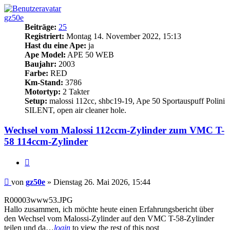
gz50e
Beiträge:
25
Registriert:
Montag 14. November 2022, 15:13
Hast du eine Ape:
ja
Ape Model:
APE 50 WEB
Baujahr:
2003
Farbe:
RED
Km-Stand:
3786
Motortyp:
2 Takter
Setup:
malossi 112cc, shbc19-19, Ape 50 Sportauspuff Polini
SILENT, open air cleaner hole.
Wechsel vom Malossi 112ccm-Zylinder zum VMC T-
58 114ccm-Zylinder
Zitieren
Beitrag
von
gz50e
»
Dienstag 26. Mai 2026, 15:44
R00003www53.JPG
Hallo zusammen, ich möchte heute einen Erfahrungsbericht über
den Wechsel vom Malossi-Zylinder auf den VMC T-58-Zylinder
teilen und da…
login
to view the rest of this post