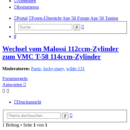
Anmelden
Registrieren
Portal
Foren-Übersicht
Ape 50 Forum
Ape 50 Tuning
Erweiterte
Suche
Suche
Suche
Wechsel vom Malossi 112ccm-Zylinder
zum VMC T-58 114ccm-Zylinder
Moderatoren:
Paetz
,
lucky-mary
,
wilde-131
Forumsregeln
Antworten
Druckansicht
Erweiterte
Suche
Suche
1 Beitrag • Seite
1
von
1