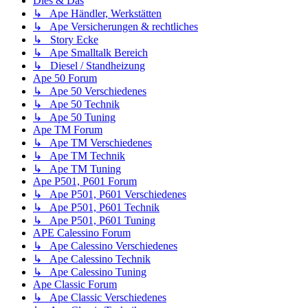
Dies & Das
↳ Ape Händler, Werkstätten
↳ Ape Versicherungen & rechtliches
↳ Story Ecke
↳ Ape Smalltalk Bereich
↳ Diesel / Standheizung
Ape 50 Forum
↳ Ape 50 Verschiedenes
↳ Ape 50 Technik
↳ Ape 50 Tuning
Ape TM Forum
↳ Ape TM Verschiedenes
↳ Ape TM Technik
↳ Ape TM Tuning
Ape P501, P601 Forum
↳ Ape P501, P601 Verschiedenes
↳ Ape P501, P601 Technik
↳ Ape P501, P601 Tuning
APE Calessino Forum
↳ Ape Calessino Verschiedenes
↳ Ape Calessino Technik
↳ Ape Calessino Tuning
Ape Classic Forum
↳ Ape Classic Verschiedenes