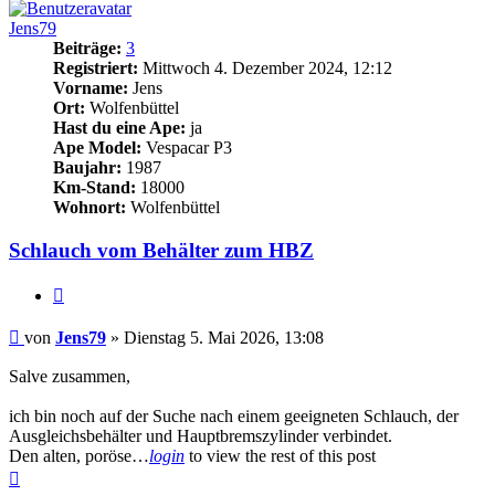
Jens79
Beiträge:
3
Registriert:
Mittwoch 4. Dezember 2024, 12:12
Vorname:
Jens
Ort:
Wolfenbüttel
Hast du eine Ape:
ja
Ape Model:
Vespacar P3
Baujahr:
1987
Km-Stand:
18000
Wohnort:
Wolfenbüttel
Schlauch vom Behälter zum HBZ
Zitieren
Beitrag
von
Jens79
»
Dienstag 5. Mai 2026, 13:08
Salve zusammen,
ich bin noch auf der Suche nach einem geeigneten Schlauch, der
Ausgleichsbehälter und Hauptbremszylinder verbindet.
Den alten, poröse…
login
to view the rest of this post
Nach
oben