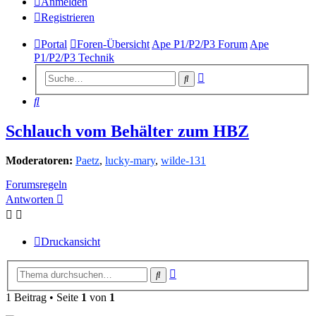
Anmelden
Registrieren
Portal
Foren-Übersicht
Ape P1/P2/P3 Forum
Ape
P1/P2/P3 Technik
Erweiterte
Suche
Suche
Suche
Schlauch vom Behälter zum HBZ
Moderatoren:
Paetz
,
lucky-mary
,
wilde-131
Forumsregeln
Antworten
Druckansicht
Erweiterte
Suche
Suche
1 Beitrag • Seite
1
von
1