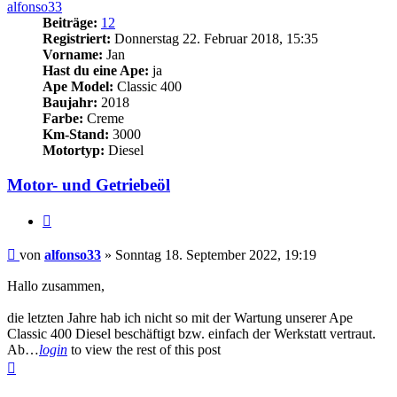
alfonso33
Beiträge:
12
Registriert:
Donnerstag 22. Februar 2018, 15:35
Vorname:
Jan
Hast du eine Ape:
ja
Ape Model:
Classic 400
Baujahr:
2018
Farbe:
Creme
Km-Stand:
3000
Motortyp:
Diesel
Motor- und Getriebeöl
Zitieren
Beitrag
von
alfonso33
»
Sonntag 18. September 2022, 19:19
Hallo zusammen,
die letzten Jahre hab ich nicht so mit der Wartung unserer Ape
Classic 400 Diesel beschäftigt bzw. einfach der Werkstatt vertraut.
Ab…
login
to view the rest of this post
Nach
oben