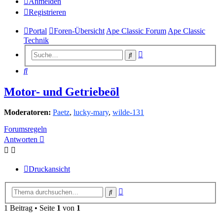
Anmelden
Registrieren
Portal
Foren-Übersicht
Ape Classic Forum
Ape Classic
Technik
Erweiterte
Suche
Suche
Suche
Motor- und Getriebeöl
Moderatoren:
Paetz
,
lucky-mary
,
wilde-131
Forumsregeln
Antworten
Druckansicht
Erweiterte
Suche
Suche
1 Beitrag • Seite
1
von
1