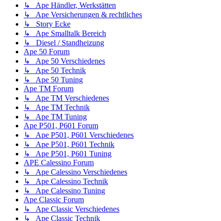
↳ Ape Händler, Werkstätten
↳ Ape Versicherungen & rechtliches
↳ Story Ecke
↳ Ape Smalltalk Bereich
↳ Diesel / Standheizung
Ape 50 Forum
↳ Ape 50 Verschiedenes
↳ Ape 50 Technik
↳ Ape 50 Tuning
Ape TM Forum
↳ Ape TM Verschiedenes
↳ Ape TM Technik
↳ Ape TM Tuning
Ape P501, P601 Forum
↳ Ape P501, P601 Verschiedenes
↳ Ape P501, P601 Technik
↳ Ape P501, P601 Tuning
APE Calessino Forum
↳ Ape Calessino Verschiedenes
↳ Ape Calessino Technik
↳ Ape Calessino Tuning
Ape Classic Forum
↳ Ape Classic Verschiedenes
↳ Ape Classic Technik