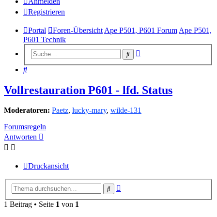
Anmelden
Registrieren
Portal
Foren-Übersicht
Ape P501, P601 Forum
Ape P501,
P601 Technik
Erweiterte
Suche
Suche
Suche
Vollrestauration P601 - lfd. Status
Moderatoren:
Paetz
,
lucky-mary
,
wilde-131
Forumsregeln
Antworten
Druckansicht
Erweiterte
Suche
Suche
1 Beitrag • Seite
1
von
1