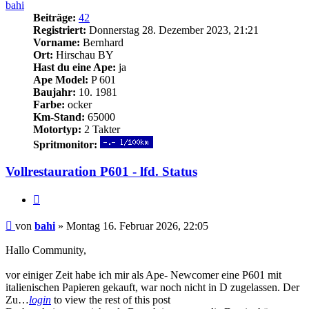
bahi
Beiträge:
42
Registriert:
Donnerstag 28. Dezember 2023, 21:21
Vorname:
Bernhard
Ort:
Hirschau BY
Hast du eine Ape:
ja
Ape Model:
P 601
Baujahr:
10. 1981
Farbe:
ocker
Km-Stand:
65000
Motortyp:
2 Takter
Spritmonitor:
Vollrestauration P601 - lfd. Status
Zitieren
Beitrag
von
bahi
»
Montag 16. Februar 2026, 22:05
Hallo Community,
vor einiger Zeit habe ich mir als Ape- Newcomer eine P601 mit
italienischen Papieren gekauft, war noch nicht in D zugelassen. Der
Zu…
login
to view the rest of this post