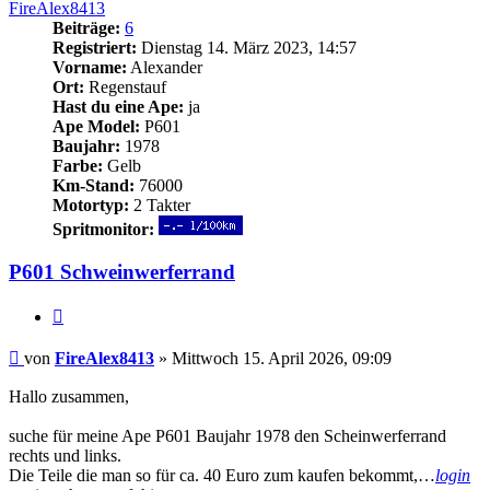
FireAlex8413
Beiträge:
6
Registriert:
Dienstag 14. März 2023, 14:57
Vorname:
Alexander
Ort:
Regenstauf
Hast du eine Ape:
ja
Ape Model:
P601
Baujahr:
1978
Farbe:
Gelb
Km-Stand:
76000
Motortyp:
2 Takter
Spritmonitor:
P601 Schweinwerferrand
Zitieren
Beitrag
von
FireAlex8413
»
Mittwoch 15. April 2026, 09:09
Hallo zusammen,
suche für meine Ape P601 Baujahr 1978 den Scheinwerferrand
rechts und links.
Die Teile die man so für ca. 40 Euro zum kaufen bekommt,…
login