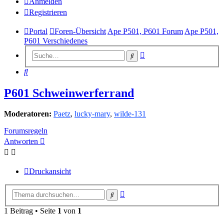
Anmelden
Registrieren
Portal
Foren-Übersicht
Ape P501, P601 Forum
Ape P501,
P601 Verschiedenes
Erweiterte
Suche
Suche
Suche
P601 Schweinwerferrand
Moderatoren:
Paetz
,
lucky-mary
,
wilde-131
Forumsregeln
Antworten
Druckansicht
Erweiterte
Suche
Suche
1 Beitrag • Seite
1
von
1