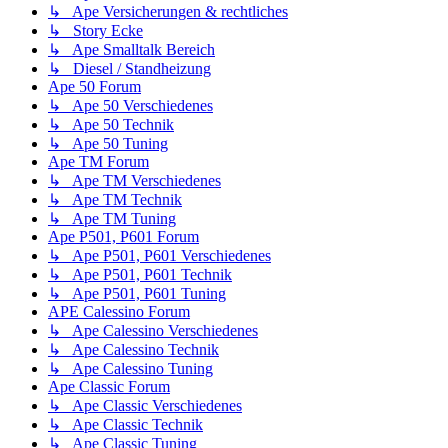
↳ Ape Versicherungen & rechtliches
↳ Story Ecke
↳ Ape Smalltalk Bereich
↳ Diesel / Standheizung
Ape 50 Forum
↳ Ape 50 Verschiedenes
↳ Ape 50 Technik
↳ Ape 50 Tuning
Ape TM Forum
↳ Ape TM Verschiedenes
↳ Ape TM Technik
↳ Ape TM Tuning
Ape P501, P601 Forum
↳ Ape P501, P601 Verschiedenes
↳ Ape P501, P601 Technik
↳ Ape P501, P601 Tuning
APE Calessino Forum
↳ Ape Calessino Verschiedenes
↳ Ape Calessino Technik
↳ Ape Calessino Tuning
Ape Classic Forum
↳ Ape Classic Verschiedenes
↳ Ape Classic Technik
↳ Ape Classic Tuning