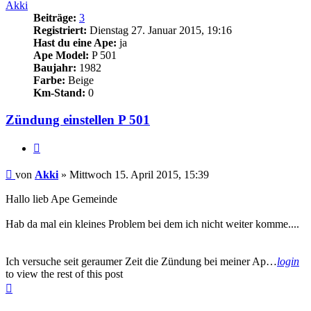
Akki
Beiträge:
3
Registriert:
Dienstag 27. Januar 2015, 19:16
Hast du eine Ape:
ja
Ape Model:
P 501
Baujahr:
1982
Farbe:
Beige
Km-Stand:
0
Zündung einstellen P 501
Zitieren
Beitrag
von
Akki
»
Mittwoch 15. April 2015, 15:39
Hallo lieb Ape Gemeinde
Hab da mal ein kleines Problem bei dem ich nicht weiter komme....
Ich versuche seit geraumer Zeit die Zündung bei meiner Ap…
login
to view the rest of this post
Nach
oben