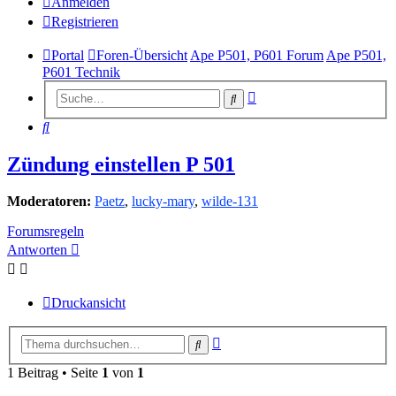
Anmelden
Registrieren
Portal
Foren-Übersicht
Ape P501, P601 Forum
Ape P501,
P601 Technik
Erweiterte
Suche
Suche
Suche
Zündung einstellen P 501
Moderatoren:
Paetz
,
lucky-mary
,
wilde-131
Forumsregeln
Antworten
Druckansicht
Erweiterte
Suche
Suche
1 Beitrag • Seite
1
von
1