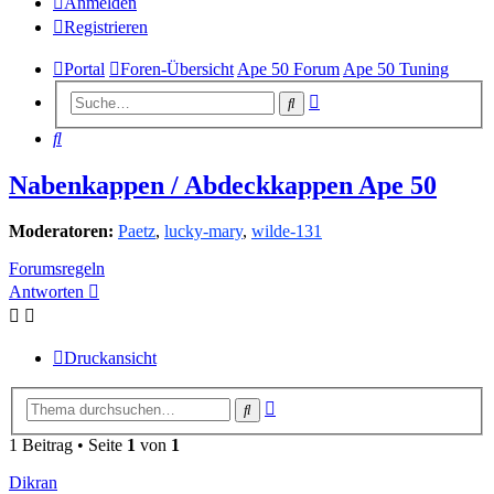
Anmelden
Registrieren
Portal
Foren-Übersicht
Ape 50 Forum
Ape 50 Tuning
Erweiterte
Suche
Suche
Suche
Nabenkappen / Abdeckkappen Ape 50
Moderatoren:
Paetz
,
lucky-mary
,
wilde-131
Forumsregeln
Antworten
Druckansicht
Erweiterte
Suche
Suche
1 Beitrag • Seite
1
von
1
Dikran