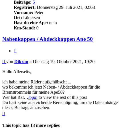
Beiträge:
5
Registriert:
Donnerstag 29. Juli 2021, 02:03
Vorname:
Peter
Ort:
Lüdersen
Hast du eine Ape:
nein
Km-Stand:
0
Nabenkappen / Abdeckkappen Ape 50
Zitieren
Beitrag
von
Dikran
»
Dienstag 19. Oktober 2021, 19:20
Hallo Allerseits,
ich habe meine Räder aufgehübscht ...
wo bekomme ich jetzt Naben- / Abdeckkappen für die
Bremstrommeln für meine Ape50?
Wer hat Rat…
login
to view the rest of this post
Du hast keine ausreichende Berechtigung, um die Dateianhänge
dieses Beitrags anzusehen.
Nach
oben
This topic has
13
more replies