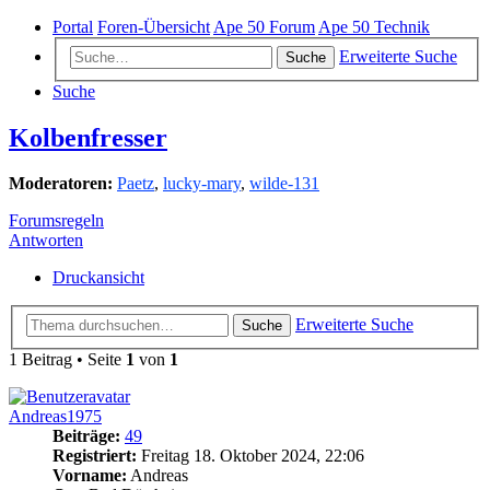
Portal
Foren-Übersicht
Ape 50 Forum
Ape 50 Technik
Erweiterte Suche
Suche
Suche
Kolbenfresser
Moderatoren:
Paetz
,
lucky-mary
,
wilde-131
Forumsregeln
Antworten
Druckansicht
Erweiterte Suche
Suche
1 Beitrag • Seite
1
von
1
Andreas1975
Beiträge:
49
Registriert:
Freitag 18. Oktober 2024, 22:06
Vorname:
Andreas