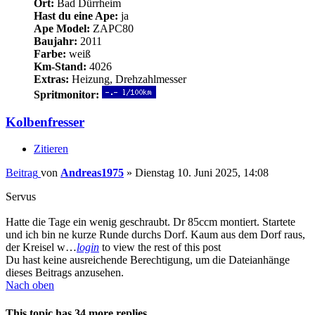
Ort:
Bad Dürrheim
Hast du eine Ape:
ja
Ape Model:
ZAPC80
Baujahr:
2011
Farbe:
weiß
Km-Stand:
4026
Extras:
Heizung, Drehzahlmesser
Spritmonitor:
Kolbenfresser
Zitieren
Beitrag
von
Andreas1975
»
Dienstag 10. Juni 2025, 14:08
Servus
Hatte die Tage ein wenig geschraubt. Dr 85ccm montiert. Startete
und ich bin ne kurze Runde durchs Dorf. Kaum aus dem Dorf raus,
der Kreisel w…
login
to view the rest of this post
Du hast keine ausreichende Berechtigung, um die Dateianhänge
dieses Beitrags anzusehen.
Nach oben
This topic has
34
more replies