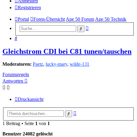
Anmelden
Registrieren
Portal
Foren-Übersicht
Ape 50 Forum
Ape 50 Technik
Erweiterte
Suche
Suche
Suche
Gleichstrom CDI bei C81 tunen/tauschen
Moderatoren:
Paetz
,
lucky-mary
,
wilde-131
Forumsregeln
Antworten
Druckansicht
Erweiterte
Suche
Suche
1 Beitrag • Seite
1
von
1
Benutzer 24082 gelöscht