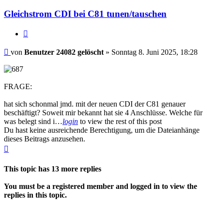
Gleichstrom CDI bei C81 tunen/tauschen
Zitieren
Beitrag
von
Benutzer 24082 gelöscht
»
Sonntag 8. Juni 2025, 18:28
FRAGE:
hat sich schonmal jmd. mit der neuen CDI der C81 genauer
beschäftigt? Soweit mir bekannt hat sie 4 Anschlüsse. Welche für
was belegt sind i…
login
to view the rest of this post
Du hast keine ausreichende Berechtigung, um die Dateianhänge
dieses Beitrags anzusehen.
Nach
oben
This topic has
13
more replies
You must be a registered member and logged in to view the
replies in this topic.