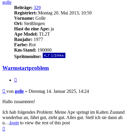
golle
Beiträge:
329
Registriert:
Montag 20. Mai 2013, 10:59
Vorname:
Golle
Ort:
Steißlingen
Hast du eine Ape:
ja
Ape Model:
TL2T
Baujahr:
1977
Farbe:
Rot
Km-Stand:
190000
Spritmonitor:
Warmstartproblem
Zitieren
Beitrag
von
golle
»
Dienstag 14. Januar 2025, 14:24
Hallo zusammen!
Ich hab folgendes Problem: Meine Ape springt im Kalten Zustand
wunderbar an, fährt gut, zieht gut. Alles gut. Stell ich sie dann ab
u…
login
to view the rest of this post
Nach