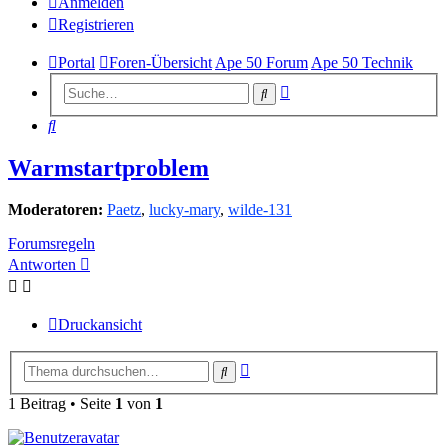
Anmelden
Registrieren
Portal
Foren-Übersicht
Ape 50 Forum
Ape 50 Technik
Erweiterte
Suche
Suche
Suche
Warmstartproblem
Moderatoren:
Paetz
,
lucky-mary
,
wilde-131
Forumsregeln
Antworten
Druckansicht
Erweiterte
Suche
Suche
1 Beitrag • Seite
1
von
1