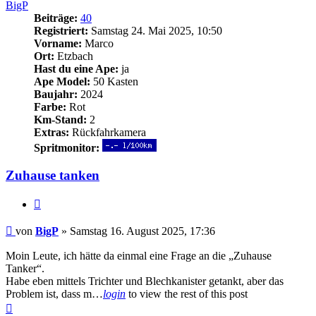
BigP
Beiträge:
40
Registriert:
Samstag 24. Mai 2025, 10:50
Vorname:
Marco
Ort:
Etzbach
Hast du eine Ape:
ja
Ape Model:
50 Kasten
Baujahr:
2024
Farbe:
Rot
Km-Stand:
2
Extras:
Rückfahrkamera
Spritmonitor:
Zuhause tanken
Zitieren
Beitrag
von
BigP
»
Samstag 16. August 2025, 17:36
Moin Leute, ich hätte da einmal eine Frage an die „Zuhause
Tanker“.
Habe eben mittels Trichter und Blechkanister getankt, aber das
Problem ist, dass m…
login
to view the rest of this post
Nach