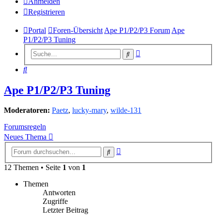
Anmelden
Registrieren
Portal
Foren-Übersicht
Ape P1/P2/P3 Forum
Ape
P1/P2/P3 Tuning
Erweiterte
Suche
Suche
Suche
Ape P1/P2/P3 Tuning
Moderatoren:
Paetz
,
lucky-mary
,
wilde-131
Forumsregeln
Neues Thema
Erweiterte
Suche
Suche
12 Themen • Seite
1
von
1
Themen
Antworten
Zugriffe
Letzter Beitrag