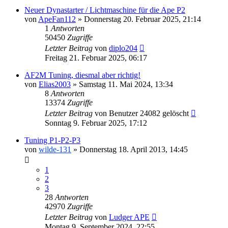
Neuer Dynastarter / Lichtmaschine für die Ape P2
von
ApeFan112
»
Donnerstag 20. Februar 2025, 21:14
1
Antworten
50450
Zugriffe
Letzter Beitrag
von
diplo204
Freitag 21. Februar 2025, 06:17
AF2M Tuning, diesmal aber richtig!
von
Elias2003
»
Samstag 11. Mai 2024, 13:34
8
Antworten
13374
Zugriffe
Letzter Beitrag
von
Benutzer 24082 gelöscht
Sonntag 9. Februar 2025, 17:12
Tuning P1-P2-P3
von
wilde-131
»
Donnerstag 18. April 2013, 14:45
1
2
3
28
Antworten
42970
Zugriffe
Letzter Beitrag
von
Ludger APE
Montag 9. September 2024, 22:55