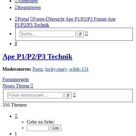
Anmelden
Registrieren
Portal
Foren-Übersicht
Ape P1/P2/P3 Forum
Ape
P1/P2/P3 Technik
Erweiterte
Suche
Suche
Suche
Ape P1/P2/P3 Technik
Moderatoren:
Paetz
,
lucky-mary
,
wilde-131
Forumsregeln
Neues Thema
Erweiterte
Suche
Suche
316 Themen
Seite
1
Gehe zu Seite:
von
13
1