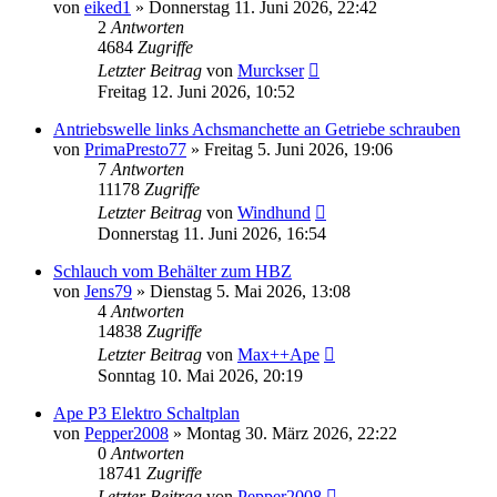
von
eiked1
»
Donnerstag 11. Juni 2026, 22:42
2
Antworten
4684
Zugriffe
Letzter Beitrag
von
Murckser
Freitag 12. Juni 2026, 10:52
Antriebswelle links Achsmanchette an Getriebe schrauben
von
PrimaPresto77
»
Freitag 5. Juni 2026, 19:06
7
Antworten
11178
Zugriffe
Letzter Beitrag
von
Windhund
Donnerstag 11. Juni 2026, 16:54
Schlauch vom Behälter zum HBZ
von
Jens79
»
Dienstag 5. Mai 2026, 13:08
4
Antworten
14838
Zugriffe
Letzter Beitrag
von
Max++Ape
Sonntag 10. Mai 2026, 20:19
Ape P3 Elektro Schaltplan
von
Pepper2008
»
Montag 30. März 2026, 22:22
0
Antworten
18741
Zugriffe
Letzter Beitrag
von
Pepper2008