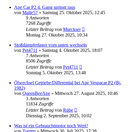
Ape Car P2 4. Gang springt raus
von
Malle57
»
Samstag 25. Oktober 2025, 12:45
9
Antworten
7268
Zugriffe
Letzter Beitrag
von
Murckser
Montag 27. Oktober 2025, 10:34
Stoßdämpferlager vorn unten wechseln
von
Pet4711
»
Samstag 4. Oktober 2025, 18:07
7
Antworten
8506
Zugriffe
Letzter Beitrag
von
Pet4711
Sonntag 5. Oktober 2025, 13:48
Ölwechsel Getriebe/Differential bei Ape Vespacar P2 (Bj.
1982)
von
QueenBeeApe
»
Mittwoch 27. August 2025, 10:46
3
Antworten
11834
Zugriffe
Letzter Beitrag
von
Rübe
Dienstag 2. September 2025, 10:02
Was ist ein Gebrauchtmotor noch Wert?
von
Tomtm
»
Mittwoch 30. Juli 2025, 17:38