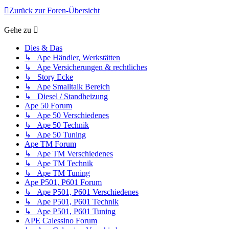
Zurück zur Foren-Übersicht
Gehe zu
Dies & Das
↳ Ape Händler, Werkstätten
↳ Ape Versicherungen & rechtliches
↳ Story Ecke
↳ Ape Smalltalk Bereich
↳ Diesel / Standheizung
Ape 50 Forum
↳ Ape 50 Verschiedenes
↳ Ape 50 Technik
↳ Ape 50 Tuning
Ape TM Forum
↳ Ape TM Verschiedenes
↳ Ape TM Technik
↳ Ape TM Tuning
Ape P501, P601 Forum
↳ Ape P501, P601 Verschiedenes
↳ Ape P501, P601 Technik
↳ Ape P501, P601 Tuning
APE Calessino Forum