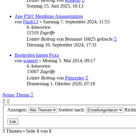
Letzter Beitrag
von
Roberto
Sonntag 15. Juni 2025, 10:13
Ape P501 Membran Ansaugstutzen
von
Flash13
»
Samstag 7. September 2024, 11:53
6
Antworten
11519
Zugriffe
Letzter Beitrag
von
Benutzer 16825 gelöscht
Dienstag 10. September 2024, 17:31
Breitreifen hinten Pxxx
von
wiggerl
»
Montag 5. Mai 2014, 09:17
6
Antworten
15007
Zugriffe
Letzter Beitrag
von
Prinzrules
Donnerstag 1. Oktober 2020, 07:18
Neues Thema
Anzeigen:
Sortiere nach:
Richt
5 Themen • Seite
1
von
1