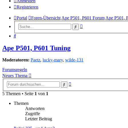
Anmelden
Registrieren
Portal
Foren-Übersicht
Ape P501, P601 Forum
Ape P501, 
Erweiterte
Suche
Suche
Suche
Ape P501, P601 Tuning
Moderatoren:
Paetz
,
lucky-mary
,
wilde-131
Forumsregeln
Neues Thema
Erweiterte
Suche
Suche
5 Themen • Seite
1
von
1
Themen
Antworten
Zugriffe
Letzter Beitrag