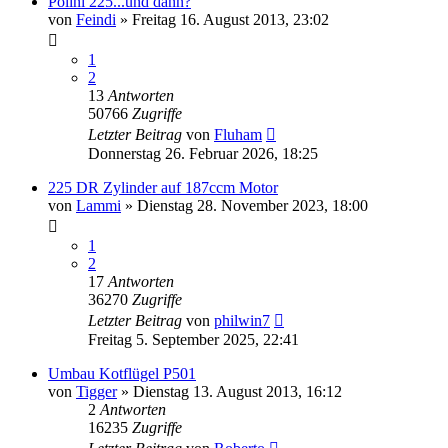
Polini 225...und dann?
von
Feindi
»
Freitag 16. August 2013, 23:02
1
2
13
Antworten
50766
Zugriffe
Letzter Beitrag
von
Fluham
Donnerstag 26. Februar 2026, 18:25
225 DR Zylinder auf 187ccm Motor
von
Lammi
»
Dienstag 28. November 2023, 18:00
1
2
17
Antworten
36270
Zugriffe
Letzter Beitrag
von
philwin7
Freitag 5. September 2025, 22:41
Umbau Kotflügel P501
von
Tigger
»
Dienstag 13. August 2013, 16:12
2
Antworten
16235
Zugriffe