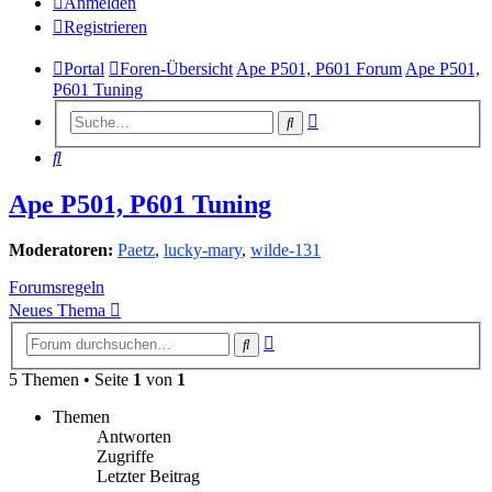
Anmelden
Registrieren
Portal
Foren-Übersicht
Ape P501, P601 Forum
Ape P501,
P601 Tuning
Erweiterte
Suche
Suche
Suche
Ape P501, P601 Tuning
Moderatoren:
Paetz
,
lucky-mary
,
wilde-131
Forumsregeln
Neues Thema
Erweiterte
Suche
Suche
5 Themen • Seite
1
von
1
Themen
Antworten
Zugriffe
Letzter Beitrag