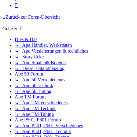
Nächste
Zurück zur Foren-Übersicht
Gehe zu
Dies & Das
↳ Ape Händler, Werkstätten
↳ Ape Versicherungen & rechtliches
↳ Story Ecke
↳ Ape Smalltalk Bereich
↳ Diesel / Standheizung
Ape 50 Forum
↳ Ape 50 Verschiedenes
↳ Ape 50 Technik
↳ Ape 50 Tuning
Ape TM Forum
↳ Ape TM Verschiedenes
↳ Ape TM Technik
↳ Ape TM Tuning
Ape P501, P601 Forum
↳ Ape P501, P601 Verschiedenes
↳ Ape P501, P601 Technik