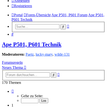
Anmelden
Registrieren
Portal
Foren-Übersicht
Ape P501, P601 Forum
Ape P501,
P601 Technik
Erweiterte
Suche
Suche
Suche
Ape P501, P601 Technik
Moderatoren:
Paetz
,
lucky-mary
,
wilde-131
Forumsregeln
Neues Thema
Erweiterte
Suche
Suche
170 Themen
Seite
1
Gehe zu Seite:
von
7
1