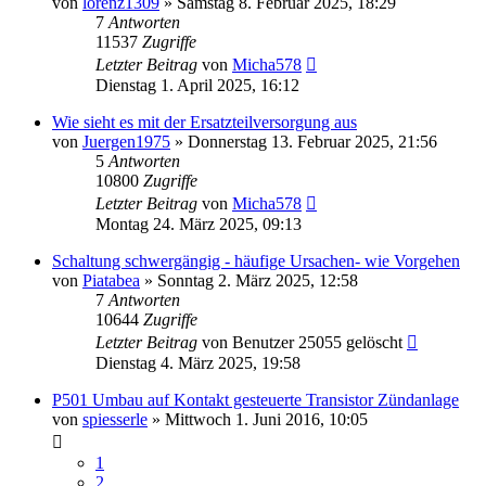
von
lorenz1309
»
Samstag 8. Februar 2025, 18:29
7
Antworten
11537
Zugriffe
Letzter Beitrag
von
Micha578
Dienstag 1. April 2025, 16:12
Wie sieht es mit der Ersatzteilversorgung aus
von
Juergen1975
»
Donnerstag 13. Februar 2025, 21:56
5
Antworten
10800
Zugriffe
Letzter Beitrag
von
Micha578
Montag 24. März 2025, 09:13
Schaltung schwergängig - häufige Ursachen- wie Vorgehen
von
Piatabea
»
Sonntag 2. März 2025, 12:58
7
Antworten
10644
Zugriffe
Letzter Beitrag
von
Benutzer 25055 gelöscht
Dienstag 4. März 2025, 19:58
P501 Umbau auf Kontakt gesteuerte Transistor Zündanlage
von
spiesserle
»
Mittwoch 1. Juni 2016, 10:05
1
2