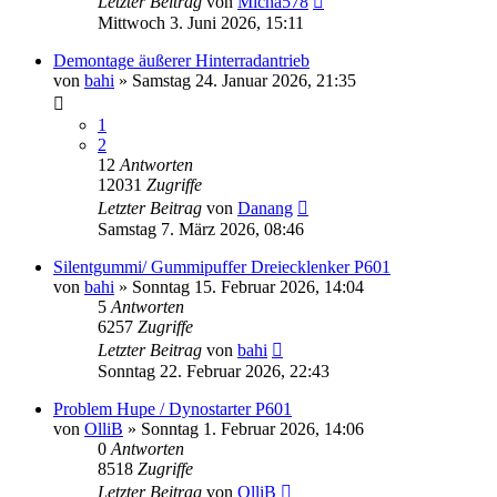
Letzter Beitrag
von
Micha578
Mittwoch 3. Juni 2026, 15:11
Demontage äußerer Hinterradantrieb
von
bahi
»
Samstag 24. Januar 2026, 21:35
1
2
12
Antworten
12031
Zugriffe
Letzter Beitrag
von
Danang
Samstag 7. März 2026, 08:46
Silentgummi/ Gummipuffer Dreiecklenker P601
von
bahi
»
Sonntag 15. Februar 2026, 14:04
5
Antworten
6257
Zugriffe
Letzter Beitrag
von
bahi
Sonntag 22. Februar 2026, 22:43
Problem Hupe / Dynostarter P601
von
OlliB
»
Sonntag 1. Februar 2026, 14:06
0
Antworten
8518
Zugriffe
Letzter Beitrag
von
OlliB