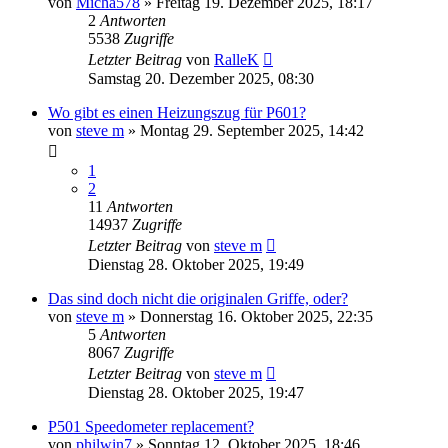
von
Micha578
»
Freitag 19. Dezember 2025, 18:17
2
Antworten
5538
Zugriffe
Letzter Beitrag
von
RalleK
Samstag 20. Dezember 2025, 08:30
Wo gibt es einen Heizungszug für P601?
von
steve m
»
Montag 29. September 2025, 14:42
1
2
11
Antworten
14937
Zugriffe
Letzter Beitrag
von
steve m
Dienstag 28. Oktober 2025, 19:49
Das sind doch nicht die originalen Griffe, oder?
von
steve m
»
Donnerstag 16. Oktober 2025, 22:35
5
Antworten
8067
Zugriffe
Letzter Beitrag
von
steve m
Dienstag 28. Oktober 2025, 19:47
P501 Speedometer replacement?
von
philwin7
»
Sonntag 12. Oktober 2025, 18:46