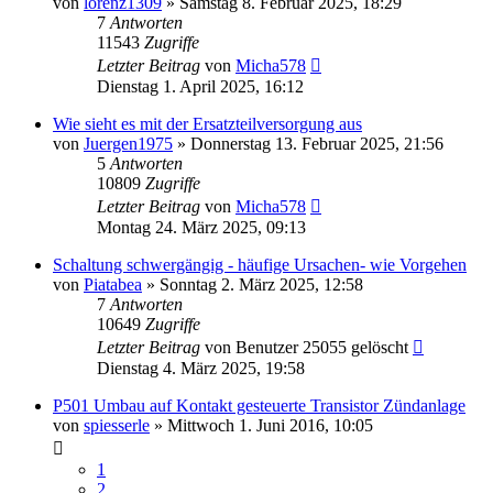
von
lorenz1309
»
Samstag 8. Februar 2025, 18:29
7
Antworten
11543
Zugriffe
Letzter Beitrag
von
Micha578
Dienstag 1. April 2025, 16:12
Wie sieht es mit der Ersatzteilversorgung aus
von
Juergen1975
»
Donnerstag 13. Februar 2025, 21:56
5
Antworten
10809
Zugriffe
Letzter Beitrag
von
Micha578
Montag 24. März 2025, 09:13
Schaltung schwergängig - häufige Ursachen- wie Vorgehen
von
Piatabea
»
Sonntag 2. März 2025, 12:58
7
Antworten
10649
Zugriffe
Letzter Beitrag
von
Benutzer 25055 gelöscht
Dienstag 4. März 2025, 19:58
P501 Umbau auf Kontakt gesteuerte Transistor Zündanlage
von
spiesserle
»
Mittwoch 1. Juni 2016, 10:05
1
2