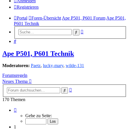
Anmelden
Registrieren
Portal
Foren-Übersicht
Ape P501, P601 Forum
Ape P501,
P601 Technik
Erweiterte
Suche
Suche
Suche
Ape P501, P601 Technik
Moderatoren:
Paetz
,
lucky-mary
,
wilde-131
Forumsregeln
Neues Thema
Erweiterte
Suche
Suche
170 Themen
Seite
1
Gehe zu Seite:
von
7
1