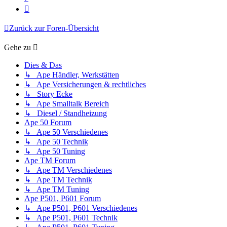
Nächste
Zurück zur Foren-Übersicht
Gehe zu
Dies & Das
↳ Ape Händler, Werkstätten
↳ Ape Versicherungen & rechtliches
↳ Story Ecke
↳ Ape Smalltalk Bereich
↳ Diesel / Standheizung
Ape 50 Forum
↳ Ape 50 Verschiedenes
↳ Ape 50 Technik
↳ Ape 50 Tuning
Ape TM Forum
↳ Ape TM Verschiedenes
↳ Ape TM Technik
↳ Ape TM Tuning
Ape P501, P601 Forum
↳ Ape P501, P601 Verschiedenes
↳ Ape P501, P601 Technik