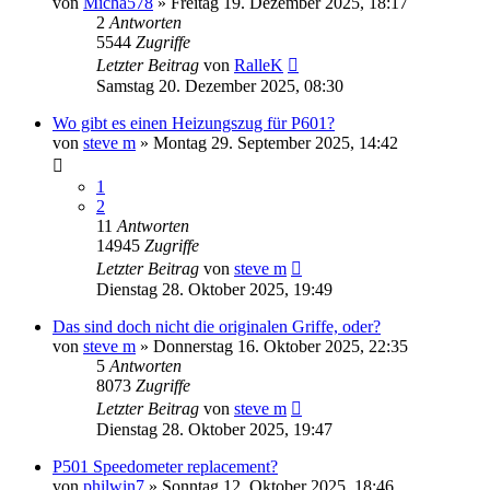
von
Micha578
»
Freitag 19. Dezember 2025, 18:17
2
Antworten
5544
Zugriffe
Letzter Beitrag
von
RalleK
Samstag 20. Dezember 2025, 08:30
Wo gibt es einen Heizungszug für P601?
von
steve m
»
Montag 29. September 2025, 14:42
1
2
11
Antworten
14945
Zugriffe
Letzter Beitrag
von
steve m
Dienstag 28. Oktober 2025, 19:49
Das sind doch nicht die originalen Griffe, oder?
von
steve m
»
Donnerstag 16. Oktober 2025, 22:35
5
Antworten
8073
Zugriffe
Letzter Beitrag
von
steve m
Dienstag 28. Oktober 2025, 19:47
P501 Speedometer replacement?
von
philwin7
»
Sonntag 12. Oktober 2025, 18:46