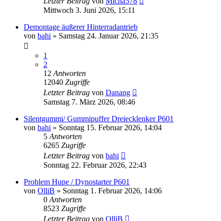
Letzter Beitrag
von
Micha578
Mittwoch 3. Juni 2026, 15:11
Demontage äußerer Hinterradantrieb
von
bahi
»
Samstag 24. Januar 2026, 21:35
1
2
12
Antworten
12040
Zugriffe
Letzter Beitrag
von
Danang
Samstag 7. März 2026, 08:46
Silentgummi/ Gummipuffer Dreiecklenker P601
von
bahi
»
Sonntag 15. Februar 2026, 14:04
5
Antworten
6265
Zugriffe
Letzter Beitrag
von
bahi
Sonntag 22. Februar 2026, 22:43
Problem Hupe / Dynostarter P601
von
OlliB
»
Sonntag 1. Februar 2026, 14:06
0
Antworten
8523
Zugriffe
Letzter Beitrag
von
OlliB