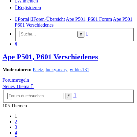
Anmelden
Registrieren
Portal
Foren-Übersicht
Ape P501, P601 Forum
Ape P501,
P601 Verschiedenes
Erweiterte
Suche
Suche
Suche
Ape P501, P601 Verschiedenes
Moderatoren:
Paetz
,
lucky-mary
,
wilde-131
Forumsregeln
Neues Thema
Erweiterte
Suche
Suche
105 Themen
1
2
3
4