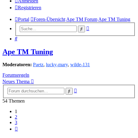
Anmelden
Registrieren
Portal
Foren-Übersicht
Ape TM Forum
Ape TM Tuning
Erweiterte
Suche
Suche
Suche
Ape TM Tuning
Moderatoren:
Paetz
,
lucky-mary
,
wilde-131
Forumsregeln
Neues Thema
Erweiterte
Suche
Suche
54 Themen
1
2
3
Nächste