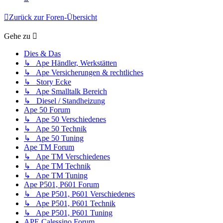
Zurück zur Foren-Übersicht
Gehe zu
Dies & Das
↳ Ape Händler, Werkstätten
↳ Ape Versicherungen & rechtliches
↳ Story Ecke
↳ Ape Smalltalk Bereich
↳ Diesel / Standheizung
Ape 50 Forum
↳ Ape 50 Verschiedenes
↳ Ape 50 Technik
↳ Ape 50 Tuning
Ape TM Forum
↳ Ape TM Verschiedenes
↳ Ape TM Technik
↳ Ape TM Tuning
Ape P501, P601 Forum
↳ Ape P501, P601 Verschiedenes
↳ Ape P501, P601 Technik
↳ Ape P501, P601 Tuning
APE Calessino Forum