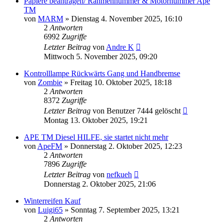
Papiere beantragen/ Rahmennummer & Motornummer Ape
TM
von
MARM
»
Dienstag 4. November 2025, 16:10
2
Antworten
6992
Zugriffe
Letzter Beitrag
von
Andre K
Mittwoch 5. November 2025, 09:20
Kontrolllampe Rückwärts Gang und Handbremse
von
Zombie
»
Freitag 10. Oktober 2025, 18:18
2
Antworten
8372
Zugriffe
Letzter Beitrag
von
Benutzer 7444 gelöscht
Montag 13. Oktober 2025, 19:21
APE TM Diesel HILFE, sie startet nicht mehr
von
ApeFM
»
Donnerstag 2. Oktober 2025, 12:23
2
Antworten
7896
Zugriffe
Letzter Beitrag
von
nefkueh
Donnerstag 2. Oktober 2025, 21:06
Winterreifen Kauf
von
Luigi65
»
Sonntag 7. September 2025, 13:21
2
Antworten