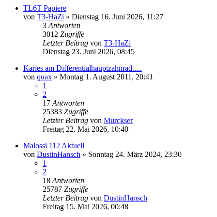
TL6T Papiere
von
T3-HaZi
»
Dienstag 16. Juni 2026, 11:27
3
Antworten
3012
Zugriffe
Letzter Beitrag
von
T3-HaZi
Dienstag 23. Juni 2026, 08:45
Karies am Differentialhauptzahnrad.....
von
quax
»
Montag 1. August 2011, 20:41
1
2
17
Antworten
25383
Zugriffe
Letzter Beitrag
von
Murckser
Freitag 22. Mai 2026, 10:40
Malossi 112 Aktuell
von
DustinHansch
»
Sonntag 24. März 2024, 23:30
1
2
18
Antworten
25787
Zugriffe
Letzter Beitrag
von
DustinHansch
Freitag 15. Mai 2026, 00:48