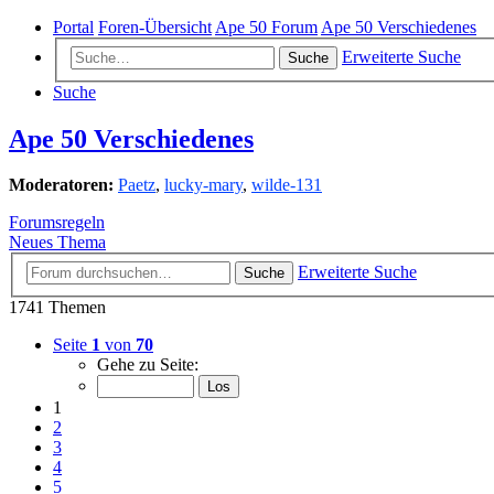
Portal
Foren-Übersicht
Ape 50 Forum
Ape 50 Verschiedenes
Erweiterte Suche
Suche
Suche
Ape 50 Verschiedenes
Moderatoren:
Paetz
,
lucky-mary
,
wilde-131
Forumsregeln
Neues Thema
Erweiterte Suche
Suche
1741 Themen
Seite
1
von
70
Gehe zu Seite:
1
2
3
4
5