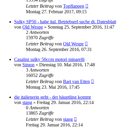
Letzter Beitrag
von
Topflappen
Montag 27. Februar 2017, 09:15
Sulky SP50 - habe ital. Betriebserl suche dt. Datenblatt
von
Old Wespe
»
Sonntag 25. September 2016, 11:47
2
Antworten
15970
Zugriffe
Letzter Beitrag
von
Old Wespe
Montag 26. September 2016, 07:31
Casalini sulky 50ccm motori minarelli
von
Simon
»
Dienstag 10. Mai 2016, 17:48
3
Antworten
16052
Zugriffe
Letzter Beitrag
von
Bart van Etten
Montag 23. Mai 2016, 17:45
die italienerin geht - der häuptling kommt
von
stang
»
Freitag 29. Januar 2016, 22:14
0
Antworten
13865
Zugriffe
Letzter Beitrag
von
stang
Freitag 29. Januar 2016, 22:14