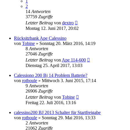
1
2
14
Antworten
37759
Zugriffe
Letzter Beitrag
von
dextro
Montag 12. Juni 2017, 20:02
Rücksitzbank Ape Calessino
von
Tobine
»
Sonntag 20. März 2016, 14:19
8
Antworten
27046
Zugriffe
Letzter Beitrag
von
Ape 114-600
Dienstag 25. April 2017, 13:03
Calessiono 200 Bj 14 Problem Batterie?
von
rotboule
»
Mittwoch 3. Juni 2015, 17:14
9
Antworten
26906
Zugriffe
Letzter Beitrag
von
Tobine
Freitag 22. Juli 2016, 13:16
calessino200 BJ 2013 Schalter für Startfreigabe
von
rotboule
»
Sonntag 29. Mai 2016, 13:33
2
Antworten
21062
Zugriffe