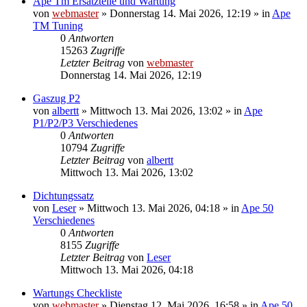
Ape Tm Ersatzteile und Wartung
von
webmaster
»
Donnerstag 14. Mai 2026, 12:19
» in
Ape
TM Tuning
0
Antworten
15263
Zugriffe
Letzter Beitrag
von
webmaster
Donnerstag 14. Mai 2026, 12:19
Gaszug P2
von
albertt
»
Mittwoch 13. Mai 2026, 13:02
» in
Ape
P1/P2/P3 Verschiedenes
0
Antworten
10794
Zugriffe
Letzter Beitrag
von
albertt
Mittwoch 13. Mai 2026, 13:02
Dichtungssatz
von
Leser
»
Mittwoch 13. Mai 2026, 04:18
» in
Ape 50
Verschiedenes
0
Antworten
8155
Zugriffe
Letzter Beitrag
von
Leser
Mittwoch 13. Mai 2026, 04:18
Wartungs Checkliste
von
webmaster
»
Dienstag 12. Mai 2026, 16:58
» in
Ape 50