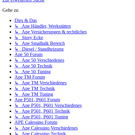
Gehe zu
Dies & Das
↳ Ape Händler, Werkstätten
↳ Ape Versicherungen & rechtliches
↳ Story Ecke
↳ Ape Smalltalk Bereich
↳ Diesel / Standheizung
Ape 50 Forum
↳ Ape 50 Verschiedenes
↳ Ape 50 Technik
↳ Ape 50 Tuning
Ape TM Forum
↳ Ape TM Verschiedenes
↳ Ape TM Technik
↳ Ape TM Tuning
Ape P501, P601 Forum
↳ Ape P501, P601 Verschiedenes
↳ Ape P501, P601 Technik
↳ Ape P501, P601 Tuning
APE Calessino Forum
↳ Ape Calessino Verschiedenes
↳ Ape Calessino Technik