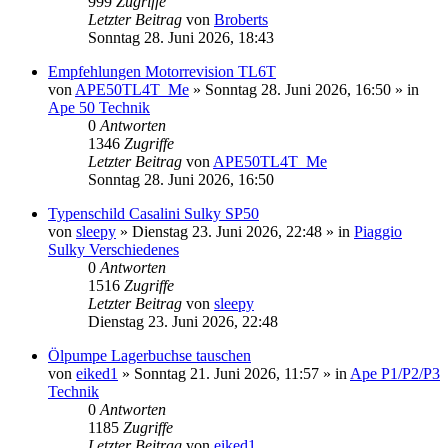
999
Zugriffe
Letzter Beitrag
von
Broberts
Sonntag 28. Juni 2026, 18:43
Empfehlungen Motorrevision TL6T
von
APE50TL4T_Me
»
Sonntag 28. Juni 2026, 16:50
» in
Ape 50 Technik
0
Antworten
1346
Zugriffe
Letzter Beitrag
von
APE50TL4T_Me
Sonntag 28. Juni 2026, 16:50
Typenschild Casalini Sulky SP50
von
sleepy
»
Dienstag 23. Juni 2026, 22:48
» in
Piaggio
Sulky Verschiedenes
0
Antworten
1516
Zugriffe
Letzter Beitrag
von
sleepy
Dienstag 23. Juni 2026, 22:48
Ölpumpe Lagerbuchse tauschen
von
eiked1
»
Sonntag 21. Juni 2026, 11:57
» in
Ape P1/P2/P3
Technik
0
Antworten
1185
Zugriffe
Letzter Beitrag
von
eiked1