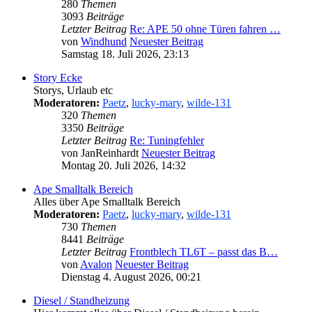
280
Themen
3093
Beiträge
Letzter Beitrag
Re: APE 50 ohne Türen fahren …
von
Windhund
Neuester Beitrag
Samstag 18. Juli 2026, 23:13
Story Ecke
Storys, Urlaub etc
Moderatoren:
Paetz
,
lucky-mary
,
wilde-131
320
Themen
3350
Beiträge
Letzter Beitrag
Re: Tuningfehler
von
JanReinhardt
Neuester Beitrag
Montag 20. Juli 2026, 14:32
Ape Smalltalk Bereich
Alles über Ape Smalltalk Bereich
Moderatoren:
Paetz
,
lucky-mary
,
wilde-131
730
Themen
8441
Beiträge
Letzter Beitrag
Frontblech TL6T – passt das B…
von
Avalon
Neuester Beitrag
Dienstag 4. August 2026, 00:21
Diesel / Standheizung