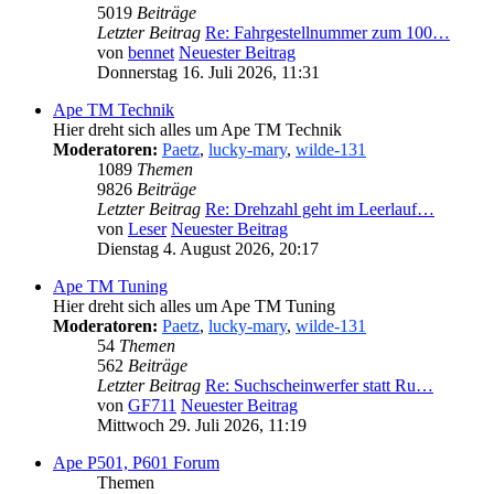
5019
Beiträge
Letzter Beitrag
Re: Fahrgestellnummer zum 100…
von
bennet
Neuester Beitrag
Donnerstag 16. Juli 2026, 11:31
Ape TM Technik
Hier dreht sich alles um Ape TM Technik
Moderatoren:
Paetz
,
lucky-mary
,
wilde-131
1089
Themen
9826
Beiträge
Letzter Beitrag
Re: Drehzahl geht im Leerlauf…
von
Leser
Neuester Beitrag
Dienstag 4. August 2026, 20:17
Ape TM Tuning
Hier dreht sich alles um Ape TM Tuning
Moderatoren:
Paetz
,
lucky-mary
,
wilde-131
54
Themen
562
Beiträge
Letzter Beitrag
Re: Suchscheinwerfer statt Ru…
von
GF711
Neuester Beitrag
Mittwoch 29. Juli 2026, 11:19
Ape P501, P601 Forum
Themen