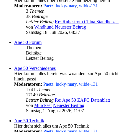
Hier kommt alles über Diesel / Standheizung herein
Moderatoren:
Paetz
,
lucky-mary
,
wilde-131
3
Themen
38
Beiträge
Letzter Beitrag
Re: Ruhestrom China Standheiz…
von
Windhund
Neuester Beitrag
Samstag 18. Juli 2026, 08:37
Ape 50 Forum
Themen
Beiträge
Letzter Beitrag
Ape 50 Verschiedenes
Hier kommt alles herein was woanders zur Ape 50 nicht
hinein passt
Moderatoren:
Paetz
,
lucky-mary
,
wilde-131
1741
Themen
17149
Beiträge
Letzter Beitrag
Re: Ape 50 ZAPC Datenblatt
von
Murckser
Neuester Beitrag
Samstag 1. August 2026, 11:07
Ape 50 Technik
Hier dreht sich alles um Ape 50 Technik
Moderatoren:
Paetz
,
lucky-mary
,
wilde-131