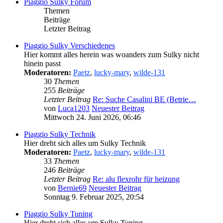
Piaggio Sulky Forum
Themen
Beiträge
Letzter Beitrag
Piaggio Sulky Verschiedenes
Hier kommt alles herein was woanders zum Sulky nicht
hinein passt
Moderatoren:
Paetz
,
lucky-mary
,
wilde-131
30
Themen
255
Beiträge
Letzter Beitrag
Re: Suche Casalini BE (Betrie…
von
Luca1203
Neuester Beitrag
Mittwoch 24. Juni 2026, 06:46
Piaggio Sulky Technik
Hier dreht sich alles um Sulky Technik
Moderatoren:
Paetz
,
lucky-mary
,
wilde-131
33
Themen
246
Beiträge
Letzter Beitrag
Re: alu flexrohr für heizung
von
Bernie69
Neuester Beitrag
Sonntag 9. Februar 2025, 20:54
Piaggio Sulky Tuning
Hier dreht sich alles um Sulky Tuning