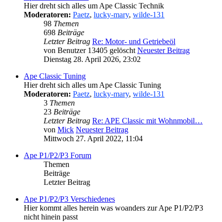
Hier dreht sich alles um Ape Classic Technik
Moderatoren:
Paetz
,
lucky-mary
,
wilde-131
98
Themen
698
Beiträge
Letzter Beitrag
Re: Motor- und Getriebeöl
von
Benutzer 13405 gelöscht
Neuester Beitrag
Dienstag 28. April 2026, 23:02
Ape Classic Tuning
Hier dreht sich alles um Ape Classic Tuning
Moderatoren:
Paetz
,
lucky-mary
,
wilde-131
3
Themen
23
Beiträge
Letzter Beitrag
Re: APE Classic mit Wohnmobil…
von
Mick
Neuester Beitrag
Mittwoch 27. April 2022, 11:04
Ape P1/P2/P3 Forum
Themen
Beiträge
Letzter Beitrag
Ape P1/P2/P3 Verschiedenes
Hier kommt alles herein was woanders zur Ape P1/P2/P3
nicht hinein passt