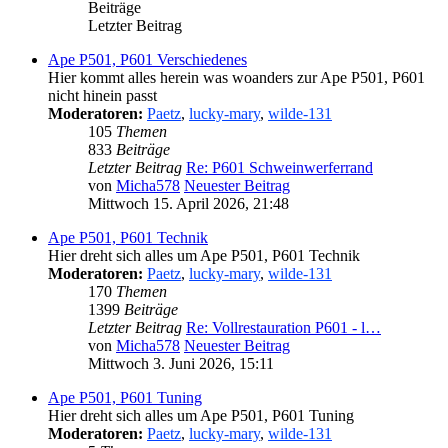
Beiträge
Letzter Beitrag
Ape P501, P601 Verschiedenes
Hier kommt alles herein was woanders zur Ape P501, P601
nicht hinein passt
Moderatoren:
Paetz
,
lucky-mary
,
wilde-131
105
Themen
833
Beiträge
Letzter Beitrag
Re: P601 Schweinwerferrand
von
Micha578
Neuester Beitrag
Mittwoch 15. April 2026, 21:48
Ape P501, P601 Technik
Hier dreht sich alles um Ape P501, P601 Technik
Moderatoren:
Paetz
,
lucky-mary
,
wilde-131
170
Themen
1399
Beiträge
Letzter Beitrag
Re: Vollrestauration P601 - l…
von
Micha578
Neuester Beitrag
Mittwoch 3. Juni 2026, 15:11
Ape P501, P601 Tuning
Hier dreht sich alles um Ape P501, P601 Tuning
Moderatoren:
Paetz
,
lucky-mary
,
wilde-131