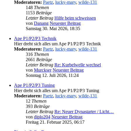
Moderatoren:
Paetz
,
lucky-mary
,
wilde-131
148
Themen
1153
Beiträge
Letzter Beitrag
Hilfe beim schweissen
von
Danang
Neuester Beitrag
Samstag 30. Mai 2026, 18:35
Ape P1/P2/P3 Technik
Hier dreht sich alles um Ape P1/P2/P3 Technik
Moderatoren:
Paetz
,
lucky-mary
,
wilde-131
316
Themen
2661
Beiträge
Letzter Beitrag
Re: Kurbelwelle wechsel
von
Murckser
Neuester Beitrag
Sonntag 12. Juli 2026, 11:24
Ape P1/P2/P3 Tuning
Hier dreht sich alles um Ape P1/P2/P3 Tuning
Moderatoren:
Paetz
,
lucky-mary
,
wilde-131
12
Themen
393
Beiträge
Letzter Beitrag
Re: Neuer Dynastarter / Licht…
von
diplo204
Neuester Beitrag
Freitag 21. Februar 2025, 06:17