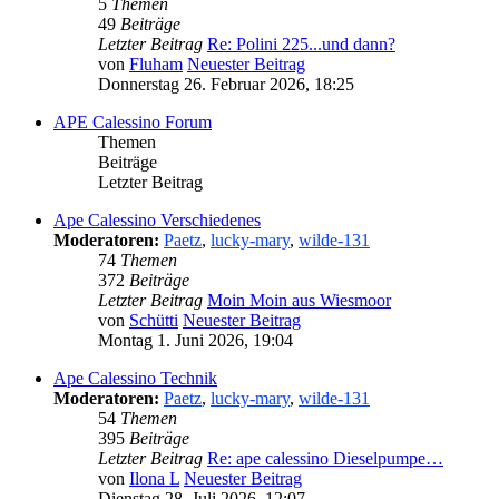
5
Themen
49
Beiträge
Letzter Beitrag
Re: Polini 225...und dann?
von
Fluham
Neuester Beitrag
Donnerstag 26. Februar 2026, 18:25
APE Calessino Forum
Themen
Beiträge
Letzter Beitrag
Ape Calessino Verschiedenes
Moderatoren:
Paetz
,
lucky-mary
,
wilde-131
74
Themen
372
Beiträge
Letzter Beitrag
Moin Moin aus Wiesmoor
von
Schütti
Neuester Beitrag
Montag 1. Juni 2026, 19:04
Ape Calessino Technik
Moderatoren:
Paetz
,
lucky-mary
,
wilde-131
54
Themen
395
Beiträge
Letzter Beitrag
Re: ape calessino Dieselpumpe…
von
Ilona L
Neuester Beitrag
Dienstag 28. Juli 2026, 12:07