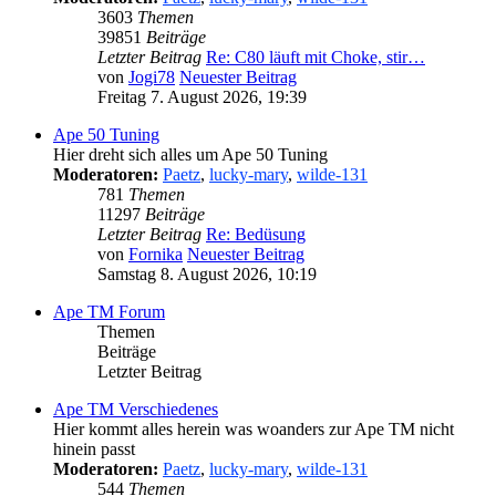
3603
Themen
39851
Beiträge
Letzter Beitrag
Re: C80 läuft mit Choke, stir…
von
Jogi78
Neuester Beitrag
Freitag 7. August 2026, 19:39
Ape 50 Tuning
Hier dreht sich alles um Ape 50 Tuning
Moderatoren:
Paetz
,
lucky-mary
,
wilde-131
781
Themen
11297
Beiträge
Letzter Beitrag
Re: Bedüsung
von
Fornika
Neuester Beitrag
Samstag 8. August 2026, 10:19
Ape TM Forum
Themen
Beiträge
Letzter Beitrag
Ape TM Verschiedenes
Hier kommt alles herein was woanders zur Ape TM nicht
hinein passt
Moderatoren:
Paetz
,
lucky-mary
,
wilde-131
544
Themen