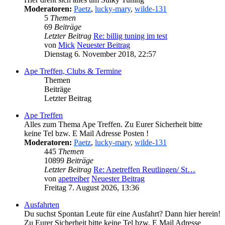
Moderatoren:
Paetz
,
lucky-mary
,
wilde-131
5
Themen
69
Beiträge
Letzter Beitrag
Re: billig tuning im test
von
Mick
Neuester Beitrag
Dienstag 6. November 2018, 22:57
Ape Treffen, Clubs & Termine
Themen
Beiträge
Letzter Beitrag
Ape Treffen
Alles zum Thema Ape Treffen. Zu Eurer Sicherheit bitte
keine Tel bzw. E Mail Adresse Posten !
Moderatoren:
Paetz
,
lucky-mary
,
wilde-131
445
Themen
10899
Beiträge
Letzter Beitrag
Re: Apetreffen Reutlingen/ St…
von
apetreiber
Neuester Beitrag
Freitag 7. August 2026, 13:36
Ausfahrten
Du suchst Spontan Leute für eine Ausfahrt? Dann hier herein!
Zu Eurer Sicherheit bitte keine Tel bzw. E Mail Adresse