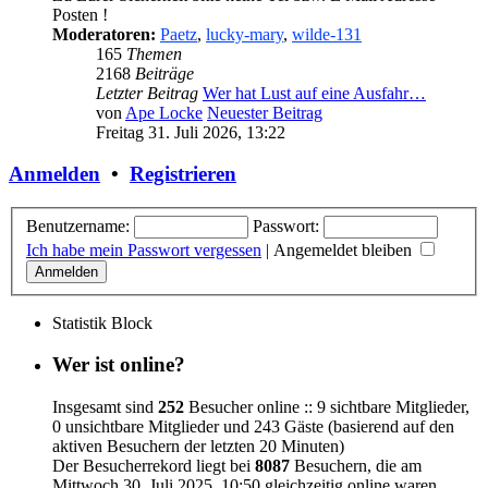
Posten !
Moderatoren:
Paetz
,
lucky-mary
,
wilde-131
165
Themen
2168
Beiträge
Letzter Beitrag
Wer hat Lust auf eine Ausfahr…
von
Ape Locke
Neuester Beitrag
Freitag 31. Juli 2026, 13:22
Anmelden
•
Registrieren
Benutzername:
Passwort:
Ich habe mein Passwort vergessen
|
Angemeldet bleiben
Statistik Block
Wer ist online?
Insgesamt sind
252
Besucher online :: 9 sichtbare Mitglieder,
0 unsichtbare Mitglieder und 243 Gäste (basierend auf den
aktiven Besuchern der letzten 20 Minuten)
Der Besucherrekord liegt bei
8087
Besuchern, die am
Mittwoch 30. Juli 2025, 10:50 gleichzeitig online waren.