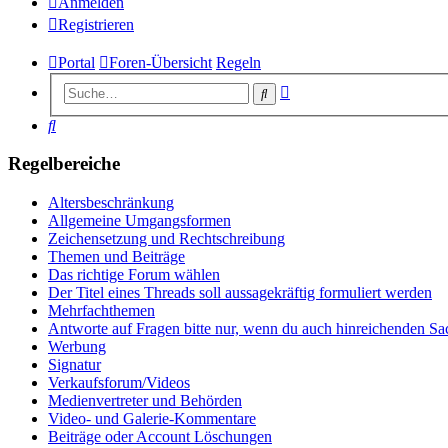
Anmelden
Registrieren
Portal
Foren-Übersicht
Regeln
Erweiterte
Suche
Suche
Suche
Regelbereiche
Altersbeschränkung
Allgemeine Umgangsformen
Zeichensetzung und Rechtschreibung
Themen und Beiträge
Das richtige Forum wählen
Der Titel eines Threads soll aussagekräftig formuliert werden
Mehrfachthemen
Antworte auf Fragen bitte nur, wenn du auch hinreichenden Sac
Werbung
Signatur
Verkaufsforum/Videos
Medienvertreter und Behörden
Video- und Galerie-Kommentare
Beiträge oder Account Löschungen