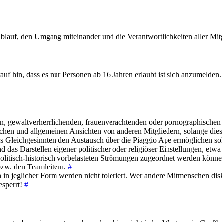
blauf, den Umgang miteinander und die Verantwortlichkeiten aller Mit
uf hin, dass es nur Personen ab 16 Jahren erlaubt ist sich anzumelden
, gewaltverherrlichenden, frauenverachtenden oder pornographischen 
itischen und allgemeinen Ansichten von anderen Mitgliedern, solange d
hes Gleichgesinnten den Austausch über die Piaggio Ape ermöglichen 
as Darstellen eigener politischer oder religiöser Einstellungen, etwa d
litisch-historisch vorbelasteten Strömungen zugeordnet werden können
 bzw. den Teamleitern.
#
n jeglicher Form werden nicht toleriert. Wer andere Mitmenschen diskr
esperrt!
#