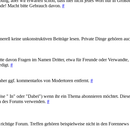
ung, aber wir erwarten schon, dass hier nicht jedes Wort nur in Groß
ende! Macht bitte Gebrauch davon.
#
erell keine unkonstruktiven Beiträge lesen. Private Dinge gehören auc
bitte davon Fragen im Namen Dritter, etwa für Freunde oder Verwandte, 
edigt.
#
aher ggf. kommentarlos von Modertoren entfernt.
#
sweise " In" oder "Dabei") wenn ihr ein Thema abonnieren möchtet. Di
on des Forums verwenden.
#
as richtige Forum. Treffen gehören beispielweise nicht in den Forennews