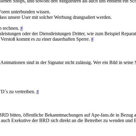
hlossenen Shops, und sowohl den Mitgliedern als auch uns entsteht ein
Foren unterbunden wissen.
ass unsere User mit solcher Werbung drangsaliert werden.
n rechnen.
#
sleistungen oder der Dienstleistungen Dritter, wie zum Beispiel Repara
 Verstoß kommt es zu einer dauerhaften Sperre.
#
nimationen sind in der Signatur nicht zulässig. Wer ein Bild in seine 
VD´s zu vertreiben.
#
BRD bitten, öffentliche Bekanntmachungen auf Ape-fans.de in Bezug auf 
als auch Exekutive der BRD sich direkt an die Betreiber zu wenden und