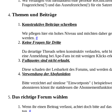
Wir verlangen von niemandem eine perfekte Rechtschreib
Fragezeichen(?) und das Ausrufezeichen(!) für ein Satz
Themen und Beiträge
Konstruktive Beiträge schreiben
Wir pflegen hier ein hohes Niveau und möchten daher gen
werden.
#
Keine Fragen für Dritte
Da derartige Threads selten konstruktiv verlaufen, seht 
eine Anmeldung bei Ape-Fans ist mit wenigen Klicks erl
Fullquotes sind nicht erlaubt.
Diese schaden der Lesbarkeit des Forums, und werden d
Verwendung der Abofunktion
Bitte verzichtet auf sinnlose "Einwortposts" ( beispiel
abonnieren könnt ihr stattdessen die Abonnementfunkti
Das richtige Forum wählen
Wenn ihr einen Beitrag verfasst, achtet doch bitte auf d
tun.
#