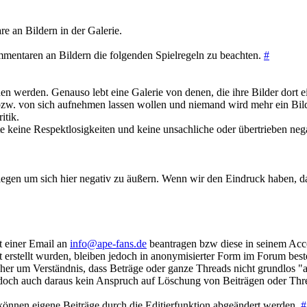
e an Bildern in der Galerie.
mentaren an Bildern die folgenden Spielregeln zu beachten.
#
en werden. Genauso lebt eine Galerie von denen, die ihre Bilder dort e
w. von sich aufnehmen lassen wollen und niemand wird mehr ein Bild v
itik.
tte keine Respektlosigkeiten und keine unsachliche oder übertrieben neg
legen um sich hier negativ zu äußern. Wenn wir den Eindruck haben, da
t einer Email an
info@ape-fans.de
beantragen bzw diese in seinem Acco
t erstellt wurden, bleiben jedoch in anonymisierter Form im Forum bes
aher um Verständnis, dass Beträge oder ganze Threads nicht grundlos "
 jedoch auch daraus kein Anspruch auf Löschung von Beiträgen oder Thr
önnen eigene Beiträge durch die Editierfunktion abgeändert werden.
#