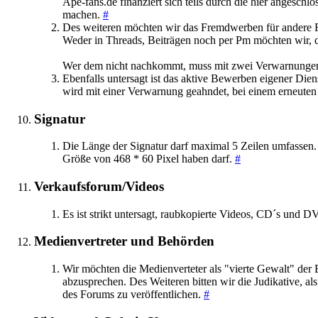
Ape-fans.de finanziert sich teils durch die hier angesc
machen.
#
Des weiteren möchten wir das Fremdwerben für andere 
Weder in Threads, Beiträgen noch per Pm möchten wir, d
Wer dem nicht nachkommt, muss mit zwei Verwarnunge
Ebenfalls untersagt ist das aktive Bewerben eigener Dien
wird mit einer Verwarnung geahndet, bei einem erneuten
Signatur
Die Länge der Signatur darf maximal 5 Zeilen umfassen. A
Größe von 468 * 60 Pixel haben darf.
#
Verkaufsforum/Videos
Es ist strikt untersagt, raubkopierte Videos, CD´s und D
Medienvertreter und Behörden
Wir möchten die Medienverteter als "vierte Gewalt" der 
abzusprechen. Des Weiteren bitten wir die Judikative, 
des Forums zu veröffentlichen.
#