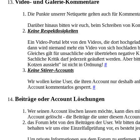
Video- und Galerie-Kommentare
Die Punkte unserer Netiquette gelten auch für Kommentar
Darüber hinaus bitten wir euch, beim Schreiben von Kom
Keine Respektlosigkeiten
Ein Video-Portal lebt von den Videos, die dort hochgelad
dann wird niemand mehr ein Video von sich hochladen bz
Gleiches gilt für unsachliche oder übertrieben negative Kr
Sachliche Kritik darf jederzeit geäußert werden. Aber bi
Kotzen aussieht" ist nicht in Ordnung!
#
Keine Störer-Accounts
Wir wollen keine User, die ihren Account nur deshalb an
Account kommentarlos gesperrt.
#
Beiträge oder Account Löschungen
Wer seinen Account löschen lassen möchte, kann dies mi
Account gelöscht - die Beiträge die unter diesem Accoun
das Forum lebt von den Beiträgen der User. Wir bitten d
behalten wir uns eine Einzelfallprüfung vor, es besteht
Um private Informationen aus dem Forum zu entfernen, k