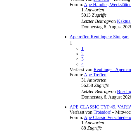
Forum:
Ape Händler, Werkstätte
1
Antworten
5013
Zugriffe
Letzter Beitrag
von
Kaktus
Donnerstag 6. August 202
Apetreffen Reutlingen/ Stuttgart
1
2
3
4
Verfasst von
Reutlinger_Apema
Forum:
Ape Treffen
31
Antworten
56258
Zugriffe
Letzter Beitrag
von
Bitschig
Donnerstag 6. August 2026
APE CLASSIC TYP 49, VAR
Verfasst von
Troisdorf
» Mittwoch
Forum:
Ape Classic Verschieden
1
Antworten
88
Zugriffe