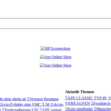
Aktuelle Themen
APE CLASSIC TYP 49, 
bt ohne direkt ab
Vergaser Beratung
VERKAUFEN
Frontblech
12ccm-Zylinder zum VMC T-58 114ccm-
Kein zündfunke
Manschet
t
Vorderradbremse C81
APE springt