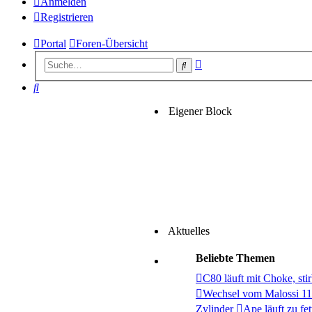
Anmelden
Registrieren
Portal
Foren-Übersicht
Erweiterte
Suche
Suche
Suche
Eigener Block
Aktuelles
Beliebte Themen
C80 läuft mit Choke, stir
Wechsel vom Malossi 1
Zylinder
Ape läuft zu fet