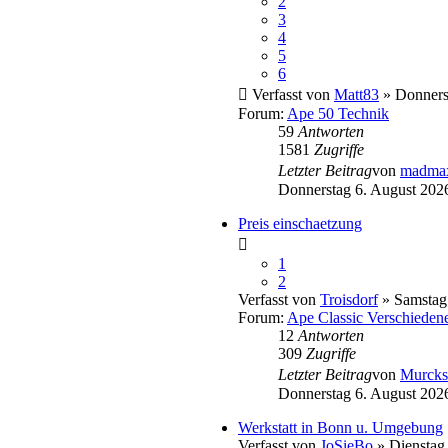
2
3
4
5
6
Verfasst von
Matt83
» Donnerst
Forum:
Ape 50 Technik
59
Antworten
1581
Zugriffe
Letzter Beitrag
von
madma
Donnerstag 6. August 202
Preis einschaetzung
1
2
Verfasst von
Troisdorf
» Samstag 
Forum:
Ape Classic Verschieden
12
Antworten
309
Zugriffe
Letzter Beitrag
von
Murcks
Donnerstag 6. August 202
Werkstatt in Bonn u. Umgebung
Verfasst von
JoSieBo
» Dienstag