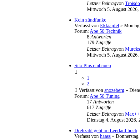
Letzter Beitrag
von
Troisdo
Mittwoch 5. August 2026,
Kein zündfunke
Verfasst von
Ekkiapfel
» Montag 
Forum:
Ape 50 Technik
8
Antworten
179
Zugriffe
Letzter Beitrag
von
Murcks
Mittwoch 5. August 2026,
Sito Plus einbauen
1
2
Verfasst von
snozeberg
» Diens
Forum:
Ape 50 Tuning
17
Antworten
617
Zugriffe
Letzter Beitrag
von
Max++
Dienstag 4. August 2026, 
Drehzahl geht im Leerlauf hoch
Verfasst von
haass
» Donnerstag 3