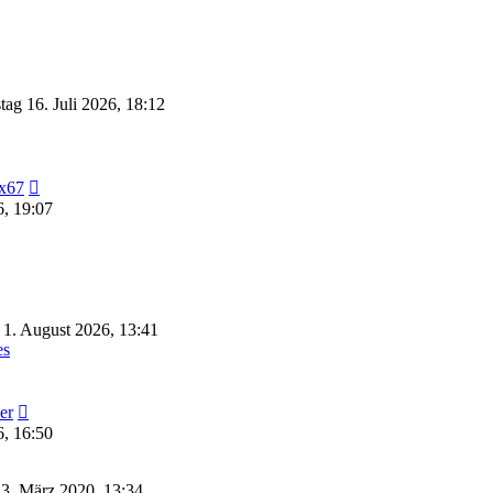
ag 16. Juli 2026, 18:12
Neuester
x67
Beitrag
6, 19:07
1. August 2026, 13:41
es
Neuester
er
Beitrag
6, 16:50
 3. März 2020, 13:34