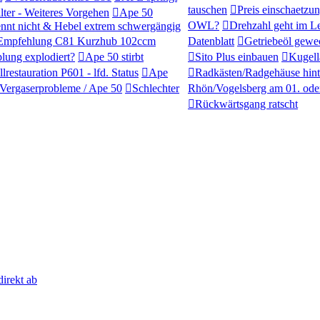
tauschen
Preis einschaetzu
ilter - Weiteres Vorgehen
Ape 50
OWL?
Drehzahl geht im L
nnt nicht & Hebel extrem schwergängig
 Empfehlung C81 Kurzhub 102ccm
Datenblatt
Getriebeöl gewe
lung explodiert?
Ape 50 stirbt
Sito Plus einbauen
Kugell
llrestauration P601 - lfd. Status
Ape
Radkästen/Radgehäuse hin
Vergaserprobleme / Ape 50
Schlechter
Rhön/Vogelsberg am 01. ode
Rückwärtsgang ratscht
direkt ab