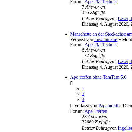
Forum:
Ape TM Technik
7
Antworten
355
Zugriffe
Letzter Beitrag
von
Leser
Dienstag 4. August 2026, 
Manschette an der Steckachse am
Verfasst von
meomimarie
» Monta
Forum:
Ape TM Technik
6
Antworten
172
Zugriffe
Letzter Beitrag
von
Leser
Dienstag 4. August 2026, 
Ape treffen ohne TamTam 5.0
1
2
3
Verfasst von
Papamobil
» Diens
Forum:
Ape Treffen
28
Antworten
32689
Zugriffe
Letzter Beitrag
von
Ingolis