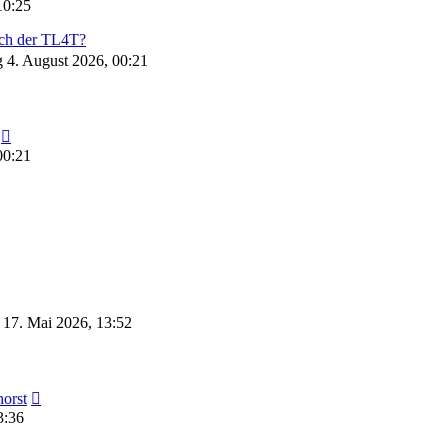
Beitrag
10:25
ech der TL4T?
 4. August 2026, 00:21
Neuester
Beitrag
00:21
 17. Mai 2026, 13:52
Neuester
orst
Beitrag
3:36