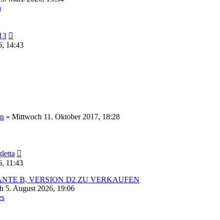
n
Neuester
13
Beitrag
6, 14:43
nn
» Mittwoch 11. Oktober 2017, 18:28
Neuester
letta
Beitrag
, 11:43
IANTE B, VERSION D2 ZU VERKAUFEN
 5. August 2026, 19:06
es