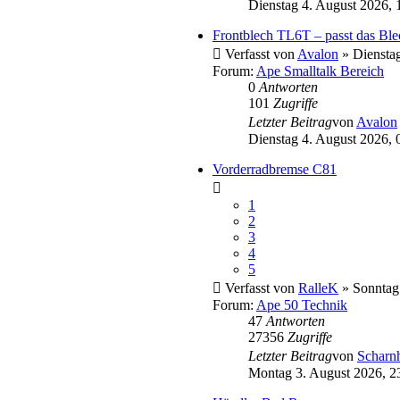
Dienstag 4. August 2026, 
Frontblech TL6T – passt das Bl
Verfasst von
Avalon
» Dienstag
Forum:
Ape Smalltalk Bereich
0
Antworten
101
Zugriffe
Letzter Beitrag
von
Avalon
Dienstag 4. August 2026, 
Vorderradbremse C81
1
2
3
4
5
Verfasst von
RalleK
» Sonntag
Forum:
Ape 50 Technik
47
Antworten
27356
Zugriffe
Letzter Beitrag
von
Scharnh
Montag 3. August 2026, 2