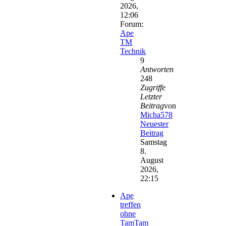
2026,
12:06
Forum:
Ape
TM
Technik
9
Antworten
248
Zugriffe
Letzter
Beitrag
von
Micha578
Neuester
Beitrag
Samstag
8.
August
2026,
22:15
Ape
treffen
ohne
TamTam