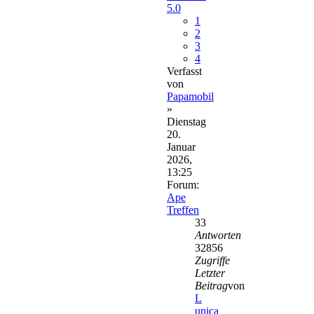
5.0
1
2
3
4
Verfasst
von
Papamobil
»
Dienstag
20.
Januar
2026,
13:25
Forum:
Ape
Treffen
33
Antworten
32856
Zugriffe
Letzter
Beitrag
von
L
unica