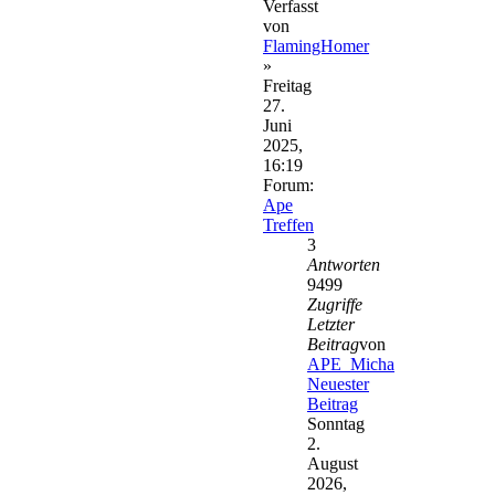
Verfasst
von
FlamingHomer
»
Freitag
27.
Juni
2025,
16:19
Forum:
Ape
Treffen
3
Antworten
9499
Zugriffe
Letzter
Beitrag
von
APE_Micha
Neuester
Beitrag
Sonntag
2.
August
2026,