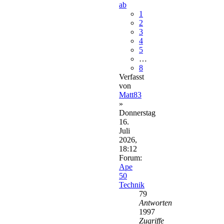
ab
1
2
3
4
5
…
8
Verfasst
von
Matt83
»
Donnerstag
16.
Juli
2026,
18:12
Forum:
Ape
50
Technik
79
Antworten
1997
Zugriffe