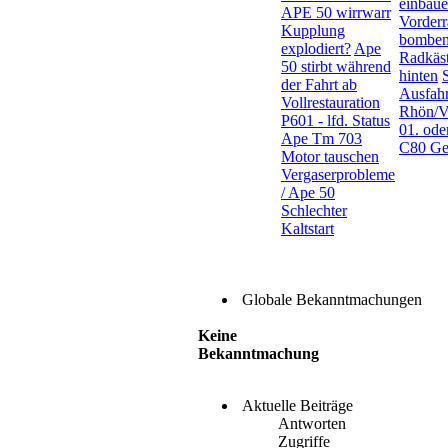
einbau
APE 50 wirrwarr
Vorderr
Kupplung
bomben
explodiert?
Ape
Radkäs
50 stirbt während
hinten
der Fahrt ab
Ausfahr
Vollrestauration
Rhön/V
P601 - lfd. Status
01. ode
Ape Tm 703
C80 Get
Motor tauschen
Vergaserprobleme
/ Ape 50
Schlechter
Kaltstart
Globale Bekanntmachungen
Keine
Bekanntmachung
Aktuelle Beiträge
Antworten
Zugriffe