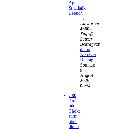
Ape
Smalltalk
Bereich
17
Antworten
46608
Zugriffe
Letzter
Beitrag
von
daniu
Neuester
Beitrag
Sonntag
9.
August
2026,
08:54
C80
läuft
mit
Choke,
stirbt
ohne
direkt