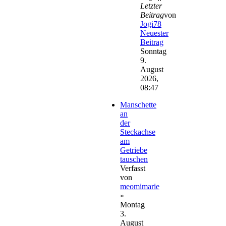
Letzter
Beitrag
von
Jogi78
Neuester
Beitrag
Sonntag
9.
August
2026,
08:47
Manschette
an
der
Steckachse
am
Getriebe
tauschen
Verfasst
von
meomimarie
»
Montag
3.
August