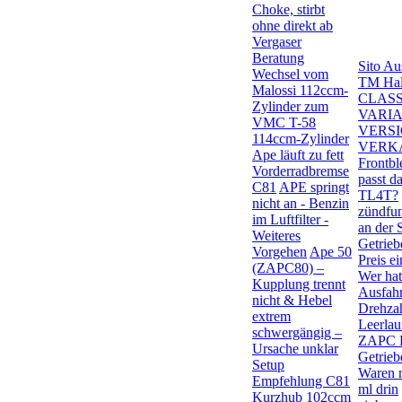
Choke, stirbt
ohne direkt ab
Vergaser
Beratung
Sito Au
Wechsel vom
TM Halt
Malossi 112ccm-
CLASS
Zylinder zum
VARIA
VMC T-58
VERSI
114ccm-Zylinder
VERK
Ape läuft zu fett
Frontb
Vorderradbremse
passt d
C81
APE springt
TL4T?
nicht an - Benzin
zündfu
im Luftfilter -
an der 
Weiteres
Getrieb
Vorgehen
Ape 50
Preis e
(ZAPC80) –
Wer hat
Kupplung trennt
Ausfah
nicht & Hebel
Drehzah
extrem
Leerlau
schwergängig –
ZAPC D
Ursache unklar
Getrieb
Setup
Waren 
Empfehlung C81
ml drin
Kurzhub 102ccm