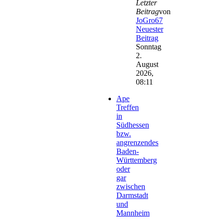
Letzter
Beitrag
von
JoGro67
Neuester
Beitrag
Sonntag
2.
August
2026,
08:11
Ape
Treffen
in
Südhessen
bzw.
angrenzendes
Baden-
Württemberg
oder
gar
zwischen
Darmstadt
und
Mannheim