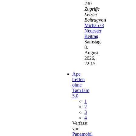
230
Zugriffe
Letzter
Beitrag
von
Micha578
Neuester
Beitrag
Samstag
8.
August
2026,
22:15
Ape
treffen
ohne
TamTam
5.0
1
2
3
4
Verfasst
von
Papamobil