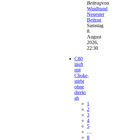
Beitrag
von
Windhund
Neuester
Beitrag
Samstag
8.
August
2026,
22:30
C80
läuft
mit
Choke,
stirbt
ohne
direkt
ab
1
2
3
4
5
…
8