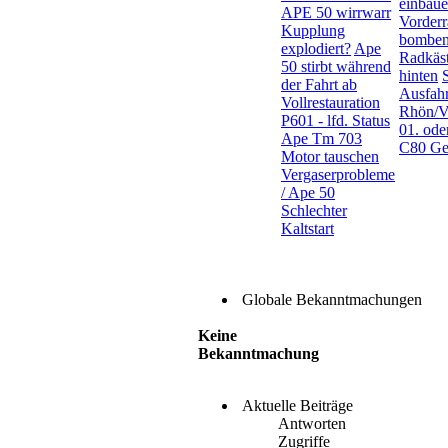
einbau
APE 50 wirrwarr
Vorderr
Kupplung
bomben
explodiert?
Ape
Radkäs
50 stirbt während
hinten
der Fahrt ab
Ausfahr
Vollrestauration
Rhön/V
P601 - lfd. Status
01. ode
Ape Tm 703
C80 Get
Motor tauschen
Vergaserprobleme
/ Ape 50
Schlechter
Kaltstart
Globale Bekanntmachungen
Keine
Bekanntmachung
Aktuelle Beiträge
Antworten
Zugriffe