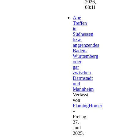
2026,
08:11
Ape
Treffen
in
Südhessen
bzw.
angrenzendes
Baden-
Württemberg
oder
gar
zwischen
Darmstadt
und
Mannheim
Verfasst
von
FlamingHomer
»
Freitag
27.
Juni
2025,