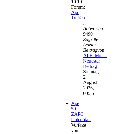
16:19
Forum:
Ape
Treffen
3
Antworten
9490
Zugriffe
Letzter
Beitrag
von
APE_Micha
Neuester
Beitrag
Sonntag
2.
August
2026,
00:35
Ape
50
ZAPC
Datenblatt
Verfasst
von