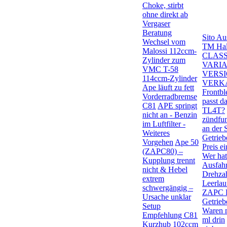
Choke, stirbt
ohne direkt ab
Vergaser
Beratung
Sito Au
Wechsel vom
TM Halt
Malossi 112ccm-
CLASS
Zylinder zum
VARIA
VMC T-58
VERSI
114ccm-Zylinder
VERK
Ape läuft zu fett
Frontb
Vorderradbremse
passt d
C81
APE springt
TL4T?
nicht an - Benzin
zündfu
im Luftfilter -
an der 
Weiteres
Getrieb
Vorgehen
Ape 50
Preis e
(ZAPC80) –
Wer hat
Kupplung trennt
Ausfah
nicht & Hebel
Drehzah
extrem
Leerlau
schwergängig –
ZAPC D
Ursache unklar
Getrieb
Setup
Waren 
Empfehlung C81
ml drin
Kurzhub 102ccm