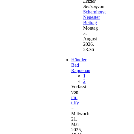
Letzter
Beitrag
von
Scharnhorst
Neuester
Beitrag
Montag
3.
August
2026,
23:36
Händler
Bad
Rappenau
1
2
Verfasst
von
im-
tiffy
»
Mittwoch
21.
Mai
2025,