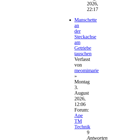
2026,
22:17
Manschette
an
der
Steckachse
am
Getriebe
tauschen
Verfasst
von
meomimarie
»
Montag
3.
August
2026,
12:06
Forum:
Ape
TM
Technik
9
Antworten