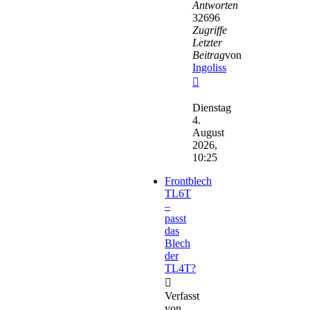
Antworten
32696
Zugriffe
Letzter
Beitrag
von
Ingoliss
Neuester
Beitrag
Dienstag
4.
August
2026,
10:25
Frontblech
TL6T
–
passt
das
Blech
der
TL4T?
Verfasst
von