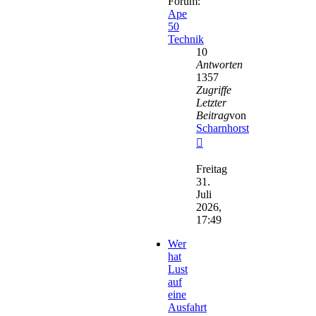
Forum:
Ape
50
Technik
10
Antworten
1357
Zugriffe
Letzter
Beitrag
von
Scharnhorst
Neuester
Beitrag
Freitag
31.
Juli
2026,
17:49
Wer
hat
Lust
auf
eine
Ausfahrt