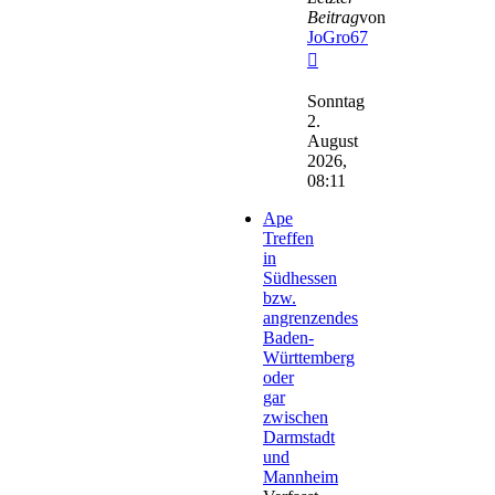
Beitrag
von
JoGro67
Neuester
Beitrag
Sonntag
2.
August
2026,
08:11
Ape
Treffen
in
Südhessen
bzw.
angrenzendes
Baden-
Württemberg
oder
gar
zwischen
Darmstadt
und
Mannheim