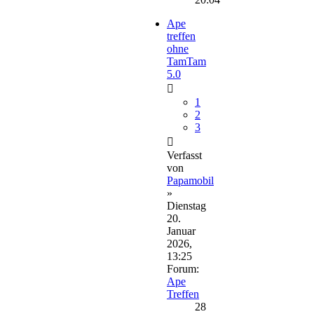
Ape
treffen
ohne
TamTam
5.0
1
2
3
Verfasst
von
Papamobil
»
Dienstag
20.
Januar
2026,
13:25
Forum:
Ape
Treffen
28