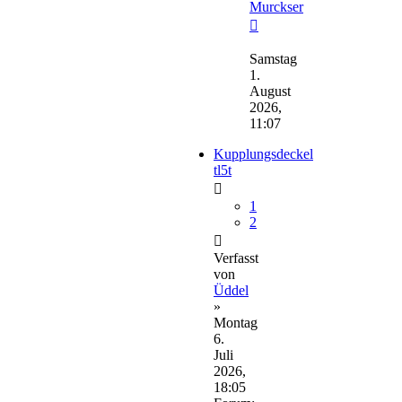
Murckser
Neuester
Beitrag
Samstag
1.
August
2026,
11:07
Kupplungsdeckel
tl5t
1
2
Verfasst
von
Üddel
»
Montag
6.
Juli
2026,
18:05