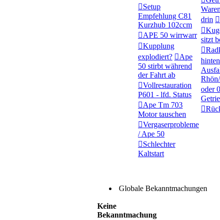
Setup
Waren
Empfehlung C81
drin
Kurzhub 102ccm
Kuge
APE 50 wirrwarr
sitzt 
Kupplung
Rad
explodiert?
Ape
hinten
50 stirbt während
Ausfa
der Fahrt ab
Rhön/
Vollrestauration
oder 
P601 - lfd. Status
Getrie
Ape Tm 703
Rück
Motor tauschen
Vergaserprobleme
/ Ape 50
Schlechter
Kaltstart
Globale Bekanntmachungen
Keine
Bekanntmachung