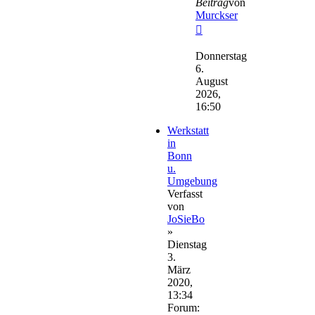
Beitrag
von
Murckser
Neuester
Beitrag
Donnerstag
6.
August
2026,
16:50
Werkstatt
in
Bonn
u.
Umgebung
Verfasst
von
JoSieBo
»
Dienstag
3.
März
2020,
13:34
Forum: