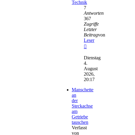
Technik
7
Antworten
367
Zugriffe
Letzter
Beitrag
von
Leser
Neuester
Beitrag
Dienstag
4.
August
2026,
20:17
Manschette
an
der
Steckachse
am
Getriebe
tauschen
Verfasst
von