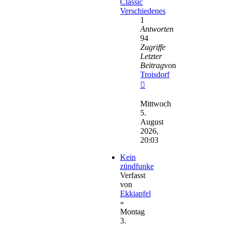
Classic
Verschiedenes
1
Antworten
94
Zugriffe
Letzter
Beitrag
von
Troisdorf
Neuester
Beitrag
Mittwoch
5.
August
2026,
20:03
Kein
zündfunke
Verfasst
von
Ekkiapfel
»
Montag
3.