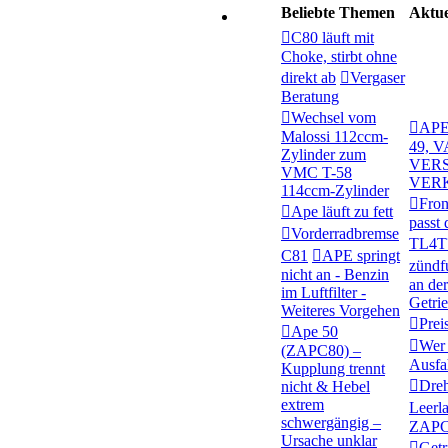
Beliebte Themen
Aktue
C80 läuft mit
Choke, stirbt ohne
direkt ab
Vergaser
Beratung
Wechsel vom
APE
Malossi 112ccm-
49, 
Zylinder zum
VERS
VMC T-58
VER
114ccm-Zylinder
Fron
Ape läuft zu fett
passt 
Vorderradbremse
TL4T
C81
APE springt
zündf
nicht an - Benzin
an de
im Luftfilter -
Getri
Weiteres Vorgehen
Prei
Ape 50
Wer 
(ZAPC80) –
Ausfa
Kupplung trennt
Dreh
nicht & Hebel
extrem
Leerl
schwergängig –
ZAPC 
Ursache unklar
Getr