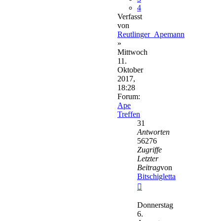
4
Verfasst
von
Reutlinger_Apemann
»
Mittwoch
11.
Oktober
2017,
18:28
Forum:
Ape
Treffen
31
Antworten
56276
Zugriffe
Letzter
Beitrag
von
Bitschigletta
Neuester
Beitrag
Donnerstag
6.