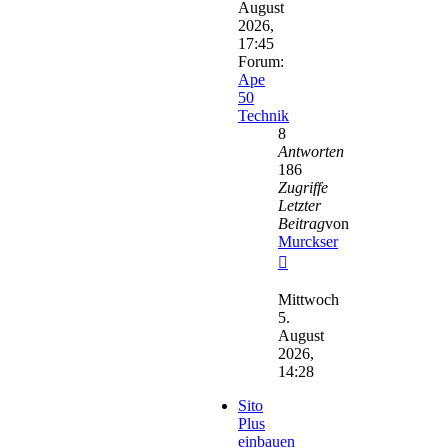
August
2026,
17:45
Forum:
Ape
50
Technik
8
Antworten
186
Zugriffe
Letzter
Beitrag
von
Murckser
Neuester
Beitrag
Mittwoch
5.
August
2026,
14:28
Sito
Plus
einbauen