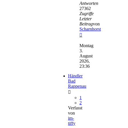
Antworten
27362
Zugriffe
Letzter
Beitrag
von
Scharnhorst
Neuester
Beitrag
Montag
3.
August
2026,
23:36
Händler
Bad
Rappenau
1
2
Verfasst
von
im-
tiffy