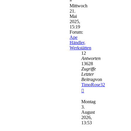
»
Mittwoch
21.
Mai
2025,
15:19
Forum:
Ape
Händler,
Werkstätten
12
Antworten
13628
Zugriffe
Letzter
Beitrag
von
TimoRose32
Neuester
Beitrag
Montag
3.
August
2026,
13:53