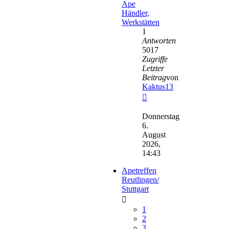
Ape
Händler,
Werkstätten
1
Antworten
5017
Zugriffe
Letzter
Beitrag
von
Kaktus13
Neuester
Beitrag
Donnerstag
6.
August
2026,
14:43
Apetreffen
Reutlingen/
Stuttgart
1
2
3