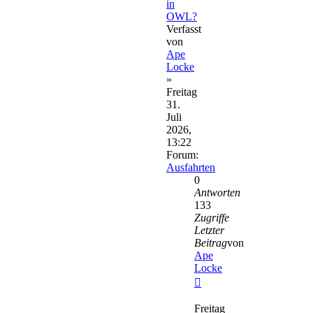
in
OWL?
Verfasst
von
Ape
Locke
»
Freitag
31.
Juli
2026,
13:22
Forum:
Ausfahrten
0
Antworten
133
Zugriffe
Letzter
Beitrag
von
Ape
Locke
Neuester
Beitrag
Freitag