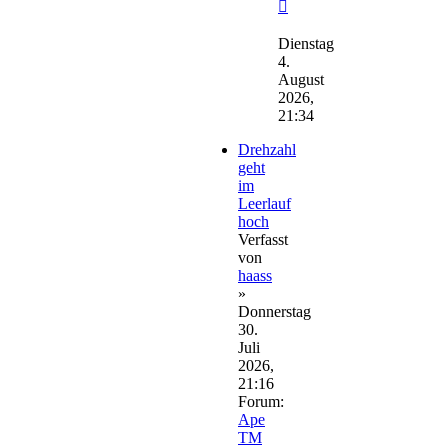
Neuester
Beitrag
Dienstag
4.
August
2026,
21:34
Drehzahl
geht
im
Leerlauf
hoch
Verfasst
von
haass
»
Donnerstag
30.
Juli
2026,
21:16
Forum:
Ape
TM