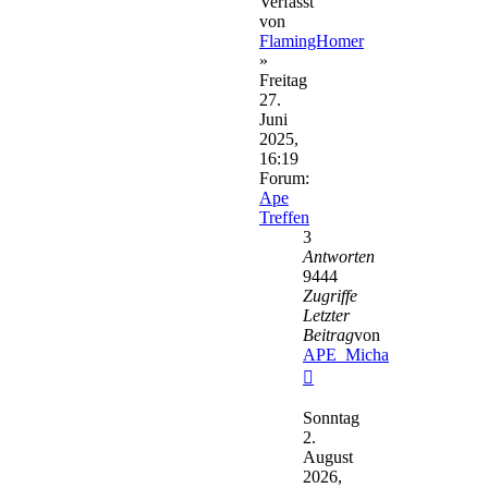
Verfasst
von
FlamingHomer
»
Freitag
27.
Juni
2025,
16:19
Forum:
Ape
Treffen
3
Antworten
9444
Zugriffe
Letzter
Beitrag
von
APE_Micha
Neuester
Beitrag
Sonntag
2.
August
2026,