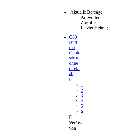
Aktuelle Beiträge
Antworten
Zugriffe
Letzter Beitrag
C80
läuft
mit
Choke,
stirbt
ohne
direkt
ab
1
2
3
4
5
6
Verfasst
von