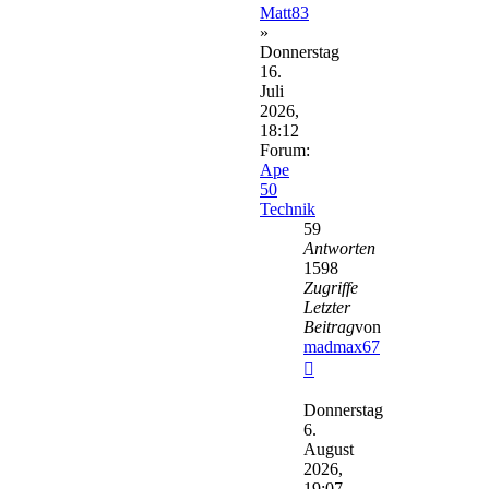
Matt83
»
Donnerstag
16.
Juli
2026,
18:12
Forum:
Ape
50
Technik
59
Antworten
1598
Zugriffe
Letzter
Beitrag
von
madmax67
Neuester
Beitrag
Donnerstag
6.
August
2026,
19:07