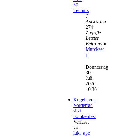
50
Technik
7
Antworten
274
Zugriffe
Letzter
Beitrag
von
Murckser
Neuester
Beitrag
Donnerstag
30.
Juli
2026,
10:36
Kugellager
Vorderrad
sitzt
bombenfest
Verfasst
von
luki_ape