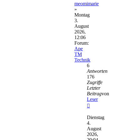
meomimarie
»
Montag
3.
August
2026,
12:06
Forum:
Ape
TM
Technik
6
Antworten
176
Zugriffe
Letzter
Beitrag
von
Leser
Neuester
Beitrag
Dienstag
4.
August
2026,
20:04