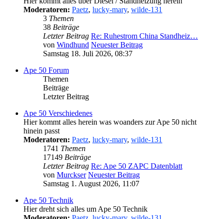
Hier kommt alles über Diesel / Standheizung herein
Moderatoren:
Paetz
,
lucky-mary
,
wilde-131
3
Themen
38
Beiträge
Letzter Beitrag
Re: Ruhestrom China Standheiz…
von
Windhund
Neuester Beitrag
Samstag 18. Juli 2026, 08:37
Ape 50 Forum
Themen
Beiträge
Letzter Beitrag
Ape 50 Verschiedenes
Hier kommt alles herein was woanders zur Ape 50 nicht
hinein passt
Moderatoren:
Paetz
,
lucky-mary
,
wilde-131
1741
Themen
17149
Beiträge
Letzter Beitrag
Re: Ape 50 ZAPC Datenblatt
von
Murckser
Neuester Beitrag
Samstag 1. August 2026, 11:07
Ape 50 Technik
Hier dreht sich alles um Ape 50 Technik
Moderatoren:
Paetz
,
lucky-mary
,
wilde-131