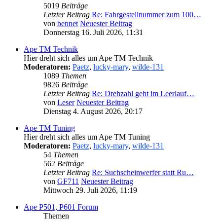
5019
Beiträge
Letzter Beitrag
Re: Fahrgestellnummer zum 100…
von
bennet
Neuester Beitrag
Donnerstag 16. Juli 2026, 11:31
Ape TM Technik
Hier dreht sich alles um Ape TM Technik
Moderatoren:
Paetz
,
lucky-mary
,
wilde-131
1089
Themen
9826
Beiträge
Letzter Beitrag
Re: Drehzahl geht im Leerlauf…
von
Leser
Neuester Beitrag
Dienstag 4. August 2026, 20:17
Ape TM Tuning
Hier dreht sich alles um Ape TM Tuning
Moderatoren:
Paetz
,
lucky-mary
,
wilde-131
54
Themen
562
Beiträge
Letzter Beitrag
Re: Suchscheinwerfer statt Ru…
von
GF711
Neuester Beitrag
Mittwoch 29. Juli 2026, 11:19
Ape P501, P601 Forum
Themen