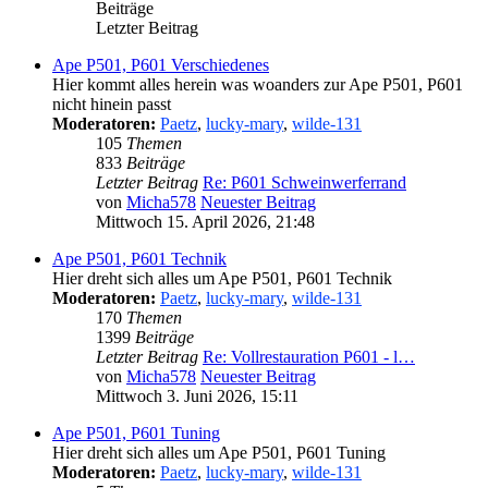
Beiträge
Letzter Beitrag
Ape P501, P601 Verschiedenes
Hier kommt alles herein was woanders zur Ape P501, P601
nicht hinein passt
Moderatoren:
Paetz
,
lucky-mary
,
wilde-131
105
Themen
833
Beiträge
Letzter Beitrag
Re: P601 Schweinwerferrand
von
Micha578
Neuester Beitrag
Mittwoch 15. April 2026, 21:48
Ape P501, P601 Technik
Hier dreht sich alles um Ape P501, P601 Technik
Moderatoren:
Paetz
,
lucky-mary
,
wilde-131
170
Themen
1399
Beiträge
Letzter Beitrag
Re: Vollrestauration P601 - l…
von
Micha578
Neuester Beitrag
Mittwoch 3. Juni 2026, 15:11
Ape P501, P601 Tuning
Hier dreht sich alles um Ape P501, P601 Tuning
Moderatoren:
Paetz
,
lucky-mary
,
wilde-131