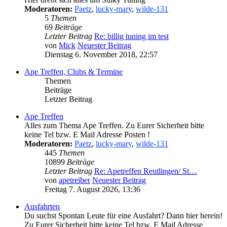
Moderatoren:
Paetz
,
lucky-mary
,
wilde-131
5
Themen
69
Beiträge
Letzter Beitrag
Re: billig tuning im test
von
Mick
Neuester Beitrag
Dienstag 6. November 2018, 22:57
Ape Treffen, Clubs & Termine
Themen
Beiträge
Letzter Beitrag
Ape Treffen
Alles zum Thema Ape Treffen. Zu Eurer Sicherheit bitte
keine Tel bzw. E Mail Adresse Posten !
Moderatoren:
Paetz
,
lucky-mary
,
wilde-131
445
Themen
10899
Beiträge
Letzter Beitrag
Re: Apetreffen Reutlingen/ St…
von
apetreiber
Neuester Beitrag
Freitag 7. August 2026, 13:36
Ausfahrten
Du suchst Spontan Leute für eine Ausfahrt? Dann hier herein!
Zu Eurer Sicherheit bitte keine Tel bzw. E Mail Adresse