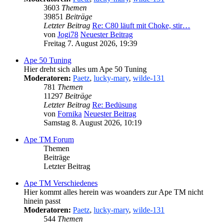
3603
Themen
39851
Beiträge
Letzter Beitrag
Re: C80 läuft mit Choke, stir…
von
Jogi78
Neuester Beitrag
Freitag 7. August 2026, 19:39
Ape 50 Tuning
Hier dreht sich alles um Ape 50 Tuning
Moderatoren:
Paetz
,
lucky-mary
,
wilde-131
781
Themen
11297
Beiträge
Letzter Beitrag
Re: Bedüsung
von
Fornika
Neuester Beitrag
Samstag 8. August 2026, 10:19
Ape TM Forum
Themen
Beiträge
Letzter Beitrag
Ape TM Verschiedenes
Hier kommt alles herein was woanders zur Ape TM nicht
hinein passt
Moderatoren:
Paetz
,
lucky-mary
,
wilde-131
544
Themen