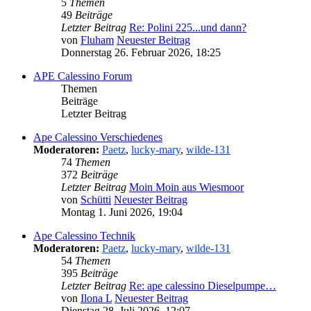
5
Themen
49
Beiträge
Letzter Beitrag
Re: Polini 225...und dann?
von
Fluham
Neuester Beitrag
Donnerstag 26. Februar 2026, 18:25
APE Calessino Forum
Themen
Beiträge
Letzter Beitrag
Ape Calessino Verschiedenes
Moderatoren:
Paetz
,
lucky-mary
,
wilde-131
74
Themen
372
Beiträge
Letzter Beitrag
Moin Moin aus Wiesmoor
von
Schütti
Neuester Beitrag
Montag 1. Juni 2026, 19:04
Ape Calessino Technik
Moderatoren:
Paetz
,
lucky-mary
,
wilde-131
54
Themen
395
Beiträge
Letzter Beitrag
Re: ape calessino Dieselpumpe…
von
Ilona L
Neuester Beitrag
Dienstag 28. Juli 2026, 12:07