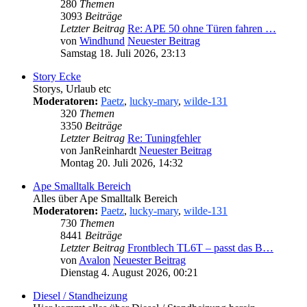
280
Themen
3093
Beiträge
Letzter Beitrag
Re: APE 50 ohne Türen fahren …
von
Windhund
Neuester Beitrag
Samstag 18. Juli 2026, 23:13
Story Ecke
Storys, Urlaub etc
Moderatoren:
Paetz
,
lucky-mary
,
wilde-131
320
Themen
3350
Beiträge
Letzter Beitrag
Re: Tuningfehler
von
JanReinhardt
Neuester Beitrag
Montag 20. Juli 2026, 14:32
Ape Smalltalk Bereich
Alles über Ape Smalltalk Bereich
Moderatoren:
Paetz
,
lucky-mary
,
wilde-131
730
Themen
8441
Beiträge
Letzter Beitrag
Frontblech TL6T – passt das B…
von
Avalon
Neuester Beitrag
Dienstag 4. August 2026, 00:21
Diesel / Standheizung