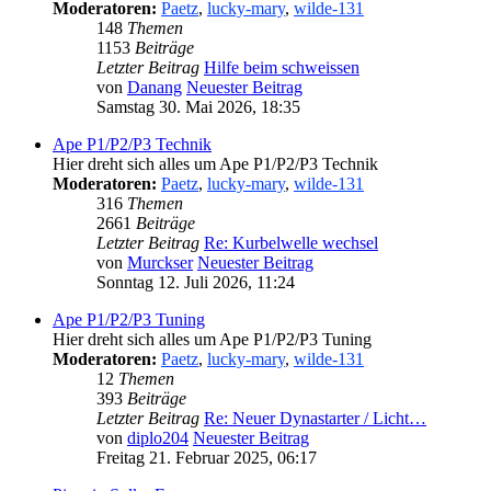
Moderatoren:
Paetz
,
lucky-mary
,
wilde-131
148
Themen
1153
Beiträge
Letzter Beitrag
Hilfe beim schweissen
von
Danang
Neuester Beitrag
Samstag 30. Mai 2026, 18:35
Ape P1/P2/P3 Technik
Hier dreht sich alles um Ape P1/P2/P3 Technik
Moderatoren:
Paetz
,
lucky-mary
,
wilde-131
316
Themen
2661
Beiträge
Letzter Beitrag
Re: Kurbelwelle wechsel
von
Murckser
Neuester Beitrag
Sonntag 12. Juli 2026, 11:24
Ape P1/P2/P3 Tuning
Hier dreht sich alles um Ape P1/P2/P3 Tuning
Moderatoren:
Paetz
,
lucky-mary
,
wilde-131
12
Themen
393
Beiträge
Letzter Beitrag
Re: Neuer Dynastarter / Licht…
von
diplo204
Neuester Beitrag
Freitag 21. Februar 2025, 06:17