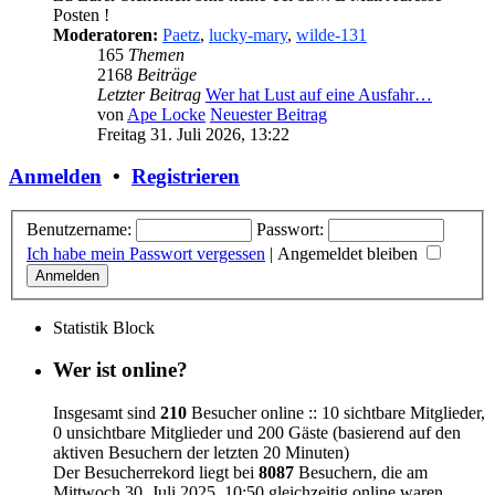
Posten !
Moderatoren:
Paetz
,
lucky-mary
,
wilde-131
165
Themen
2168
Beiträge
Letzter Beitrag
Wer hat Lust auf eine Ausfahr…
von
Ape Locke
Neuester Beitrag
Freitag 31. Juli 2026, 13:22
Anmelden
•
Registrieren
Benutzername:
Passwort:
Ich habe mein Passwort vergessen
|
Angemeldet bleiben
Statistik Block
Wer ist online?
Insgesamt sind
210
Besucher online :: 10 sichtbare Mitglieder,
0 unsichtbare Mitglieder und 200 Gäste (basierend auf den
aktiven Besuchern der letzten 20 Minuten)
Der Besucherrekord liegt bei
8087
Besuchern, die am
Mittwoch 30. Juli 2025, 10:50 gleichzeitig online waren.