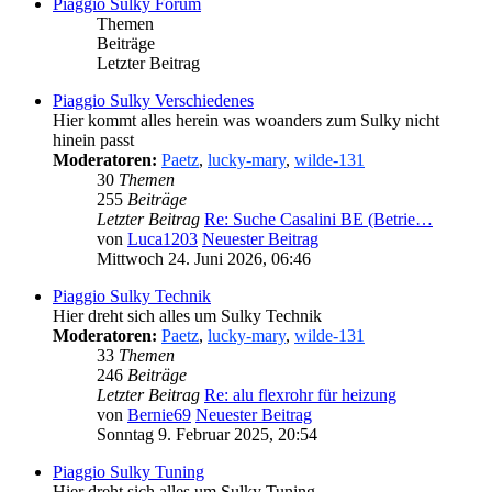
Piaggio Sulky Forum
Themen
Beiträge
Letzter Beitrag
Piaggio Sulky Verschiedenes
Hier kommt alles herein was woanders zum Sulky nicht
hinein passt
Moderatoren:
Paetz
,
lucky-mary
,
wilde-131
30
Themen
255
Beiträge
Letzter Beitrag
Re: Suche Casalini BE (Betrie…
von
Luca1203
Neuester Beitrag
Mittwoch 24. Juni 2026, 06:46
Piaggio Sulky Technik
Hier dreht sich alles um Sulky Technik
Moderatoren:
Paetz
,
lucky-mary
,
wilde-131
33
Themen
246
Beiträge
Letzter Beitrag
Re: alu flexrohr für heizung
von
Bernie69
Neuester Beitrag
Sonntag 9. Februar 2025, 20:54
Piaggio Sulky Tuning
Hier dreht sich alles um Sulky Tuning