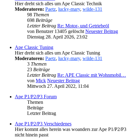
Hier dreht sich alles um Ape Classic Technik
Moderatoren:
Paetz
,
lucky-mary
,
wilde-131
98
Themen
698
Beiträge
Letzter Beitrag
Re: Motor- und Getriebeöl
von
Benutzer 13405 gelöscht
Neuester Beitrag
Dienstag 28. April 2026, 23:02
Ape Classic Tuning
Hier dreht sich alles um Ape Classic Tuning
Moderatoren:
Paetz
,
lucky-mary
,
wilde-131
3
Themen
23
Beiträge
Letzter Beitrag
Re: APE Classic mit Wohnmobil…
von
Mick
Neuester Beitrag
Mittwoch 27. April 2022, 11:04
Ape P1/P2/P3 Forum
Themen
Beiträge
Letzter Beitrag
Ape P1/P2/P3 Verschiedenes
Hier kommt alles herein was woanders zur Ape P1/P2/P3
nicht hinein passt